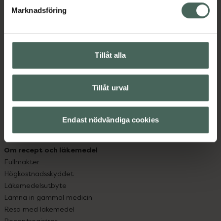
Marknadsföring
Kundservice
Kontakta oss
Vanliga frågor
Tillåt alla
Hitta apotek
Handla tryggt
Leverans, betalning och retur
Tillåt urval
Kundklubb
Sajtens tillgänglighet
Endast nödvändiga cookies
App
Köpvillkor
Om recept och läkemedel
Fullmakter
Högkostnadsskyddet
Läkemedelsutbyte
Lämna in gammal medicin
Resa med läkemedel
Receptregistret