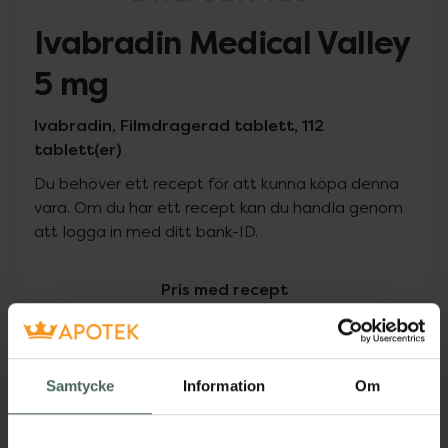
Ivabradin Medical Valley
5 mg
Ivabradin, Filmdragerad tablett, 112
tablett(er)
Du behöver ett recept för att kunna köpa denna
vara. Om du har ett recept kan du handla genom
att logga in med ditt bank-ID.
Pris med recept
Högkostnadsskyddet gäller
522,50 kr
Samtycke
Information
Om
I apotek:
522,50 kr