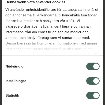
Köp via ditt recept
Denna webbplats använder cookies
Vi använder enhetsidentifierare för att anpassa innehållet
och annonserna till användarna, tillhandahålla funktioner
Aktuella erbjudanden
för sociala medier och analysera vår trafik. Vi
vidarebefordrar även sådana identifierare och annan
information från din enhet till de sociala medier och
Beskrivning
Dölj
annons- och analysföretag som vi samarbetar med.
Dessa kan i sin tur kombinera informationen med annan
EAN:
07350124331904
information som du har tillhandahållit eller som de har
samlat in när du har använt deras tjänster. Samtycke till
cookies är frivilligt och du kan när som helst ändra eller
Samtyckesval
återkalla ditt samtycke via webbplatsens
Nödvändig
cookieinställningar. Ett återkallat samtycke påverkar inte
lagligheten av behandling som skett innan återkallelsen.
Inställningar
Kronans Apotek finns här för dig. Du hittar oss från Skåne i
syd till Lappland i norr, och online i mobilen och på
datorn. Oavsett vem du är så är det vårt uppdrag att
Statistik
hjälpa just dig att må lite bättre. Välkommen att prata
med oss.