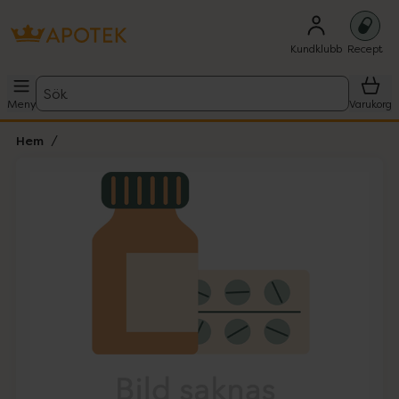
Kundklubb
Recept
Sök
Meny
Varukorg
Hem
Hoppa över Lista
Lista: . Innehåller 1 objekt.