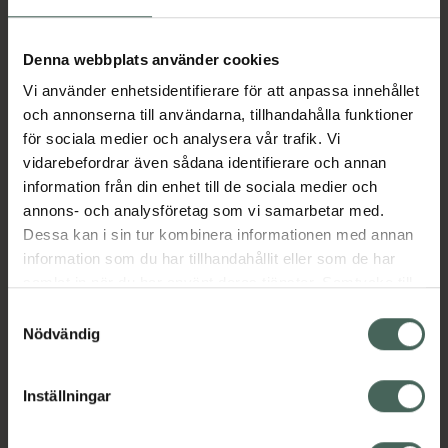
Aktuella erbjudanden
Denna webbplats använder cookies
Vi använder enhetsidentifierare för att anpassa innehållet
Beskrivning
Dölj
och annonserna till användarna, tillhandahålla funktioner
för sociala medier och analysera vår trafik. Vi
vidarebefordrar även sådana identifierare och annan
Läs alltid bipacksedeln innan
information från din enhet till de sociala medier och
användning.
annons- och analysföretag som vi samarbetar med.
Dessa kan i sin tur kombinera informationen med annan
EAN:
07046260304246
information som du har tillhandahållit eller som de har
samlat in när du har använt deras tjänster. Samtycke till
cookies är frivilligt och du kan när som helst ändra eller
Bipacksedel från FASS
Visa
Samtyckesval
återkalla ditt samtycke via webbplatsens
Nödvändig
cookieinställningar. Ett återkallat samtycke påverkar inte
lagligheten av behandling som skett innan återkallelsen.
Inställningar