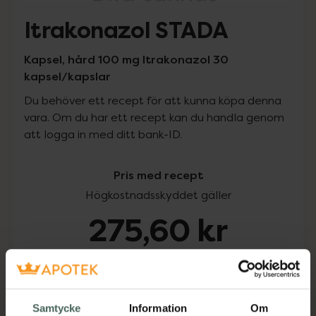
Itrakonazol STADA
Kapsel, hård 100 mg Itrakonazol 30
kapsel/kapslar
Du behöver ett recept för att kunna köpa denna
vara. Om du har ett recept kan du handla genom
att logga in med ditt bank-ID.
Pris med recept
Högkostnadsskyddet gäller
275,60 kr
I apotek:
275,60 kr
Köp via ditt recept
Samtycke
Information
Om