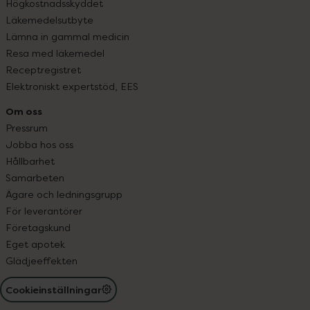
Högkostnadsskyddet
Läkemedelsutbyte
Lämna in gammal medicin
Resa med läkemedel
Receptregistret
Elektroniskt expertstöd, EES
Om oss
Pressrum
Jobba hos oss
Hållbarhet
Samarbeten
Ägare och ledningsgrupp
För leverantörer
Företagskund
Eget apotek
Glädjeeffekten
Cookieinställningar