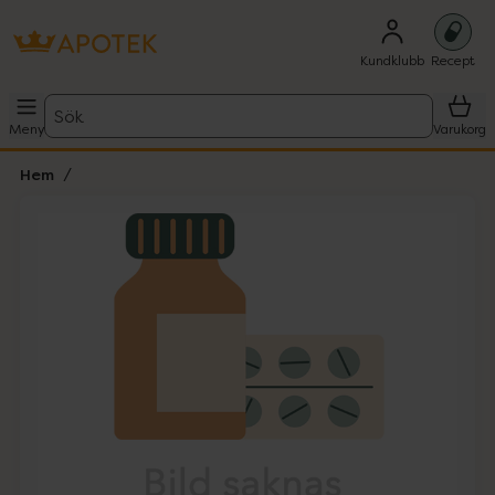
Kundklubb
Recept
Sök
Meny
Varukorg
Hem
Hoppa över Lista
Lista: . Innehåller 1 objekt.