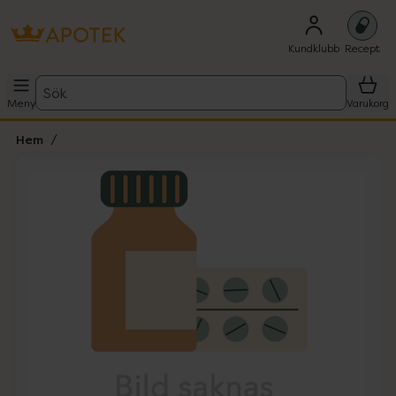
Kundklubb
Recept
Sök
Meny
Varukorg
Hem
Hoppa över Lista
Lista: . Innehåller 1 objekt.