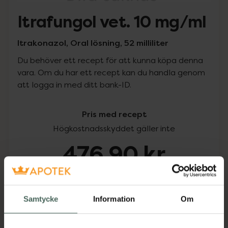
Itrafungol vet. 10 mg/ml
Itrakonazol, Oral lösning, 52 milliliter
Du behöver ett recept för att kunna köpa denna
vara. Om du har ett recept kan du handla genom
att logga in med ditt bank-ID.
Pris med recept
Högkostnadsskyddet gäller inte
476,90 kr
I apotek:
476,90 kr
Samtycke
Information
Om
Köp via ditt recept