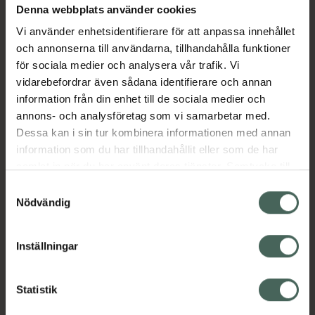
Denna webbplats använder cookies
Aktuella erbjudanden
Vi använder enhetsidentifierare för att anpassa innehållet
och annonserna till användarna, tillhandahålla funktioner
Beskrivning
Dölj
för sociala medier och analysera vår trafik. Vi
vidarebefordrar även sådana identifierare och annan
information från din enhet till de sociala medier och
Läs alltid bipacksedeln innan
annons- och analysföretag som vi samarbetar med.
användning.
Dessa kan i sin tur kombinera informationen med annan
EAN:
03597133096538
information som du har tillhandahållit eller som de har
samlat in när du har använt deras tjänster. Samtycke till
cookies är frivilligt och du kan när som helst ändra eller
Samtyckesval
återkalla ditt samtycke via webbplatsens
Nödvändig
cookieinställningar. Ett återkallat samtycke påverkar inte
lagligheten av behandling som skett innan återkallelsen.
Inställningar
Kronans Apotek finns här för dig. Du hittar oss från Skåne i
syd till Lappland i norr, och online i mobilen och på
datorn. Oavsett vem du är så är det vårt uppdrag att
Statistik
hjälpa just dig att må lite bättre. Välkommen att prata