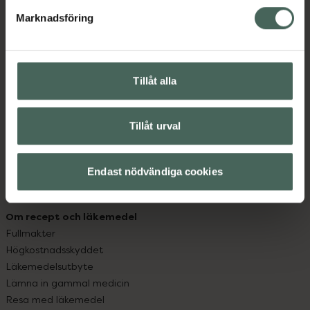
med oss.
Marknadsföring
Kundservice
Kontakta oss
Vanliga frågor
Tillåt alla
Hitta apotek
Handla tryggt
Leverans, betalning och retur
Tillåt urval
Kundklubb
Sajtens tillgänglighet
Endast nödvändiga cookies
App
Köpvillkor
Om recept och läkemedel
Fullmakter
Högkostnadsskyddet
Läkemedelsutbyte
Lämna in gammal medicin
Resa med läkemedel