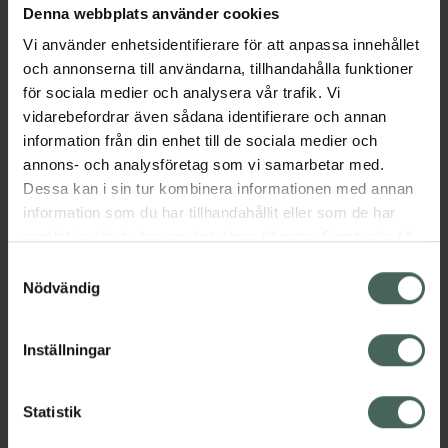
Denna webbplats använder cookies
Aktuella erbjudanden
Vi använder enhetsidentifierare för att anpassa innehållet
och annonserna till användarna, tillhandahålla funktioner
Beskrivning
Dölj
för sociala medier och analysera vår trafik. Vi
vidarebefordrar även sådana identifierare och annan
information från din enhet till de sociala medier och
Läs alltid bipacksedeln innan
annons- och analysföretag som vi samarbetar med.
användning.
Dessa kan i sin tur kombinera informationen med annan
EAN:
07350096044369
information som du har tillhandahållit eller som de har
samlat in när du har använt deras tjänster. Samtycke till
cookies är frivilligt och du kan när som helst ändra eller
Samtyckesval
återkalla ditt samtycke via webbplatsens
Nödvändig
cookieinställningar. Ett återkallat samtycke påverkar inte
lagligheten av behandling som skett innan återkallelsen.
Inställningar
Kronans Apotek finns här för dig. Du hittar oss från Skåne i
syd till Lappland i norr, och online i mobilen och på
datorn. Oavsett vem du är så är det vårt uppdrag att
Statistik
hjälpa just dig att må lite bättre. Välkommen att prata