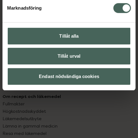
med oss.
Marknadsföring
Kundservice
Kontakta oss
Vanliga frågor
Tillåt alla
Hitta apotek
Handla tryggt
Leverans, betalning och retur
Tillåt urval
Kundklubb
Sajtens tillgänglighet
Endast nödvändiga cookies
App
Köpvillkor
Om recept och läkemedel
Fullmakter
Högkostnadsskyddet
Läkemedelsutbyte
Lämna in gammal medicin
Resa med läkemedel