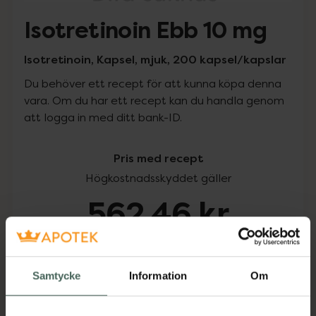
Isotretinoin Ebb 10 mg
Isotretinoin, Kapsel, mjuk, 200 kapsel/kapslar
Du behöver ett recept för att kunna köpa denna
vara. Om du har ett recept kan du handla genom
att logga in med ditt bank-ID.
Pris med recept
Högkostnadsskyddet gäller
562,46 kr
I apotek:
562,46 kr
Samtycke
Information
Om
Köp via ditt recept