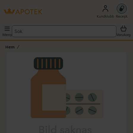
Kundklubb
Recept
Sök
Meny
Varukorg
Hem
Hoppa över Lista
Lista: . Innehåller 1 objekt.