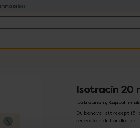
amma priser
Isotracin 20
Isotretinoin, Kapsel, mju
Du behöver ett recept för 
recept kan du handla genom
Pr