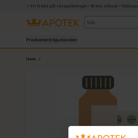
Fri frakt på receptbelagt
Brett utbud
Hälsos
Sök
Produkter
Erbjudanden
Hem
Hoppa över Lista
Lista: . Innehåller 1 objekt.