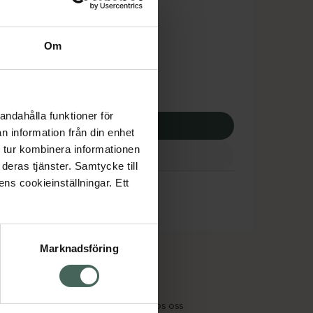
tnadsskyddet gäller
,09 kr
Om
potek:
290,09 kr
andahålla funktioner för
p via ditt recept
n information från din enhet
 tur kombinera informationen
deras tjänster. Samtycke till
ens cookieinställningar. Ett
Marknadsföring
cept och läkemedel
Om oss
kter
Pressrum
tnadsskyddet
Jobba hos oss