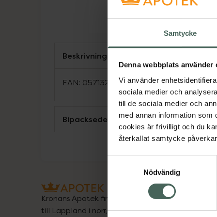
Samtycke
Beskrivning
Denna webbplats använder 
Vi använder enhetsidentifierar
EAN:
05713272001136
sociala medier och analysera 
till de sociala medier och a
med annan information som du 
Bipacksedel från FASS
cookies är frivilligt och du k
återkallat samtycke påverkar 
Samtyckesval
Nödvändig
Kronans Apotek finns här för dig. Du hittar oss fr
till Lappland i norr, och online i mobilen och på d