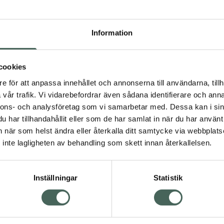
Högkos
290
Information
Dölj
I a
cookies
e för att anpassa innehållet och annonserna till användarna, tillh
Kö
vår trafik. Vi vidarebefordrar även sådana identifierare och anna
nnons- och analysföretag som vi samarbetar med. Dessa kan i sin
har tillhandahållit eller som de har samlat in när du har använt 
Visa
Aktuella erbjudanden
an när som helst ändra eller återkalla ditt samtycke via webbplats
inte lagligheten av behandling som skett innan återkallelsen.
Inställningar
Statistik
Kundservice
Om re
ån Skåne i syd
Kontakta oss
Fullma
atorn.
Vanliga frågor
Högkos