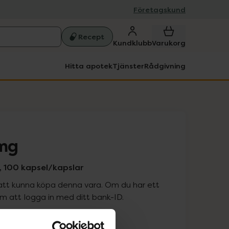
Företagskund
Recept
Kundklubb
Varukorg
Hitta apotek
Tjänster
Rådgivning
 mg
k, 100 kapsel/kapslar
att kunna köpa denna vara. Om du har ett
 att logga in med ditt bank-ID.
is med recept