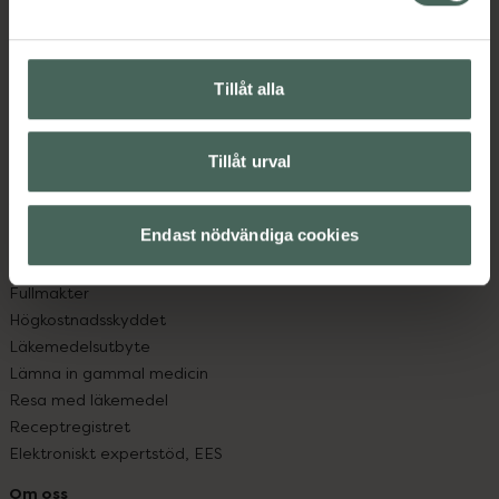
Kontakta oss
Vanliga frågor
Hitta apotek
Tillåt alla
Handla tryggt
Leverans, betalning och retur
Kundklubb
Tillåt urval
Sajtens tillgänglighet
App
Köpvillkor
Endast nödvändiga cookies
Om recept och läkemedel
Fullmakter
Högkostnadsskyddet
Läkemedelsutbyte
Lämna in gammal medicin
Resa med läkemedel
Receptregistret
Elektroniskt expertstöd, EES
Om oss