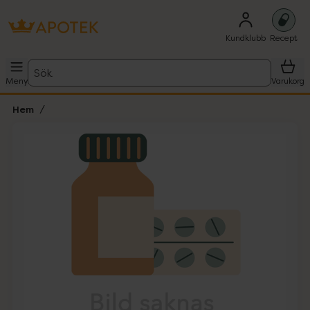
Kundklubb
Recept
Sök
Meny
Varukorg
Hem
Hoppa över Lista
Lista: . Innehåller 1 objekt.