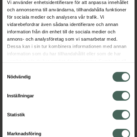
Vi använder enhetsidentifierare för att anpassa innehållet
Aktuella erbjudanden
och annonserna till användarna, tillhandahålla funktioner
för sociala medier och analysera vår trafik. Vi
vidarebefordrar även sådana identifierare och annan
Beskrivning
Dölj
information från din enhet till de sociala medier och
annons- och analysföretag som vi samarbetar med.
EAN:
07350124336930
Dessa kan i sin tur kombinera informationen med annan
information som du har tillhandahållit eller som de har
samlat in när du har använt deras tjänster. Samtycke till
cookies är frivilligt och du kan när som helst ändra eller
Samtyckesval
återkalla ditt samtycke via webbplatsens
Nödvändig
cookieinställningar. Ett återkallat samtycke påverkar inte
Kronans Apotek finns här för dig. Du hittar oss från Skåne i
lagligheten av behandling som skett innan återkallelsen.
syd till Lappland i norr, och online i mobilen och på
Inställningar
datorn. Oavsett vem du är så är det vårt uppdrag att
hjälpa just dig att må lite bättre. Välkommen att prata
Statistik
med oss.
Kundservice
Marknadsföring