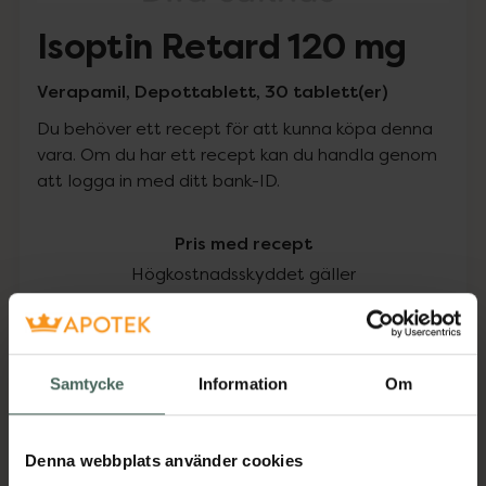
Isoptin Retard 120 mg
Verapamil, Depottablett, 30 tablett(er)
Du behöver ett recept för att kunna köpa denna
vara. Om du har ett recept kan du handla genom
att logga in med ditt bank-ID.
Pris med recept
Högkostnadsskyddet gäller
105,20 kr
I apotek:
105,20 kr
Samtycke
Information
Om
Köp via ditt recept
Denna webbplats använder cookies