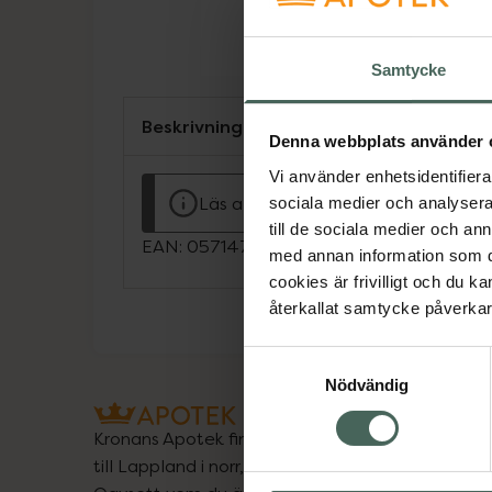
Samtycke
Beskrivning
Denna webbplats använder 
Vi använder enhetsidentifierar
Läs alltid bipacksedeln innan använ
sociala medier och analysera 
till de sociala medier och a
EAN:
05714764111609
med annan information som du 
cookies är frivilligt och du k
återkallat samtycke påverkar 
Samtyckesval
Nödvändig
Kronans Apotek finns här för dig. Du hittar oss fr
till Lappland i norr, och online i mobilen och på d