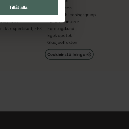
edelsutbyte
Hållbarhet
Tillåt alla
in gammal medicin
Samarbeten
med läkemedel
Ägare och ledningsgrupp
registret
För leverantörer
oniskt expertstöd, EES
Företagskund
Eget apotek
Glädjeeffekten
Cookieinställningar