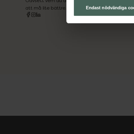
Oavsett vem du är så är det vårt uppdrag att hjä
att må lite bättre. Välkommen att prata med os
Endast nödvändiga co