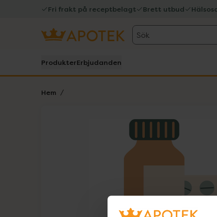
Fri frakt på receptbelagt
Brett utbud
Hälsos
Sök
Produkter
Erbjudanden
Hem
Hoppa över Lista
Lista: . Innehåller 1 objekt.