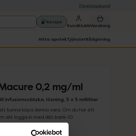
Företagskund
Recept
Kundklubb
Varukorg
Hitta apotek
Tjänster
Rådgivning
 Macure 0,2 mg/ml
l infusionsvätska, lösning, 5 x 5 milliliter
att kunna köpa denna vara. Om du har ett
 att logga in med ditt bank-ID.
is med recept