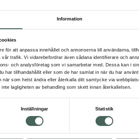
Högkostna
414
Information
Dölj
cookies
I a
e för att anpassa innehållet och annonserna till användarna, tillh
Kö
dning.
vår trafik. Vi vidarebefordrar även sådana identifierare och anna
nnons- och analysföretag som vi samarbetar med. Dessa kan i sin
har tillhandahållit eller som de har samlat in när du har använt 
Aktuella erbjudanden
an när som helst ändra eller återkalla ditt samtycke via webbplats
inte lagligheten av behandling som skett innan återkallelsen.
Inställningar
Statistik
Kundservice
Om re
ån Skåne i syd
Kontakta oss
Fullma
atorn.
Vanliga frågor
Högkos