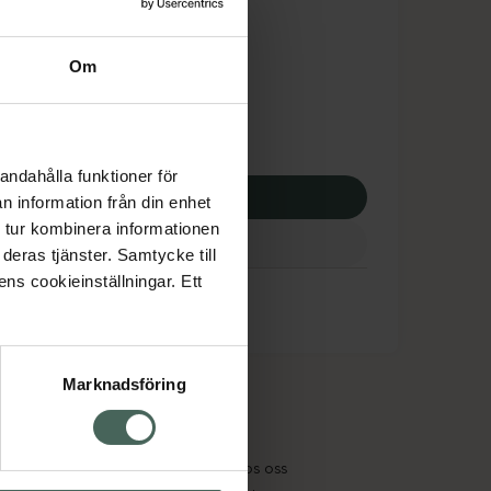
dsskyddet gäller inte
8,25 kr
Om
potek:
4148,25 kr
andahålla funktioner för
p via ditt recept
n information från din enhet
 tur kombinera informationen
deras tjänster. Samtycke till
ens cookieinställningar. Ett
Marknadsföring
cept och läkemedel
Om oss
kter
Pressrum
tnadsskyddet
Jobba hos oss