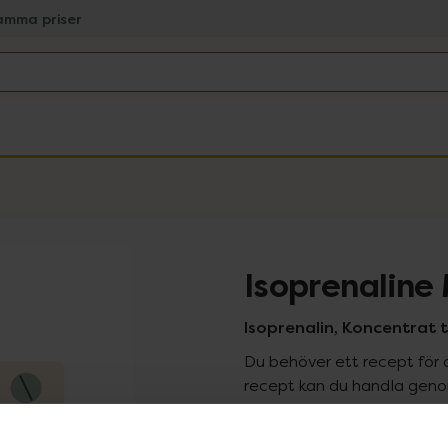
amma priser
Isoprenaline
Isoprenalin, Koncentrat til
Du behöver ett recept för 
recept kan du handla genom
Pr