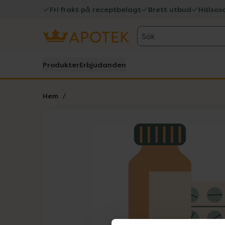
Fri frakt på receptbelagt
Brett utbud
Hälsos
Sök
Produkter
Erbjudanden
Hem
Hoppa över Lista
Lista: . Innehåller 1 objekt.