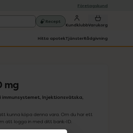
Företagskund
Recept
Kundklubb
Varukorg
Hitta apotek
Tjänster
Rådgivning
0 mg
i immunsystemet, Injektionsvätska,
att kunna köpa denna vara. Om du har ett
 att logga in med ditt bank-ID.