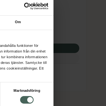
is med recept
dsskyddet gäller inte
,50 kr
Om
potek:
522,50 kr
andahålla funktioner för
p via ditt recept
n information från din enhet
 tur kombinera informationen
deras tjänster. Samtycke till
ens cookieinställningar. Ett
Marknadsföring
cept och läkemedel
Om oss