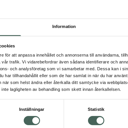
Pr
Högkostna
522
Information
Dölj
I a
cookies
dning.
e för att anpassa innehållet och annonserna till användarna, tillh
Kö
vår trafik. Vi vidarebefordrar även sådana identifierare och anna
nnons- och analysföretag som vi samarbetar med. Dessa kan i sin
har tillhandahållit eller som de har samlat in när du har använt 
Aktuella erbjudanden
an när som helst ändra eller återkalla ditt samtycke via webbplats
Visa
inte lagligheten av behandling som skett innan återkallelsen.
Inställningar
Statistik
Kundservice
Om re