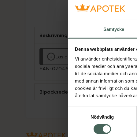
Samtycke
Beskrivning
Denna webbplats använder 
Läs alltid bipacksedeln innan använ
Vi använder enhetsidentifierar
sociala medier och analysera 
EAN:
07046260680418
till de sociala medier och a
med annan information som du 
cookies är frivilligt och du k
Bipacksedel från FASS
återkallat samtycke påverkar 
Samtyckesval
Nödvändig