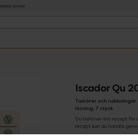
amma priser
Iscador Qu 2
Tumörer och rubbningar 
lösning, 7 styck
Du behöver ett recept för 
recept kan du handla genom