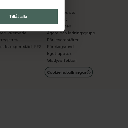
kter
Pressrum
tnadsskyddet
Jobba hos oss
Tillåt alla
edelsutbyte
Hållbarhet
in gammal medicin
Samarbeten
med läkemedel
Ägare och ledningsgrupp
registret
För leverantörer
oniskt expertstöd, EES
Företagskund
Eget apotek
Glädjeeffekten
Cookieinställningar