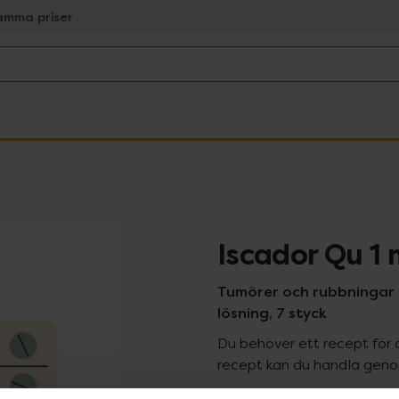
amma priser
Iscador Qu 1
Tumörer och rubbningar 
lösning, 7 styck
Du behöver ett recept för 
recept kan du handla genom