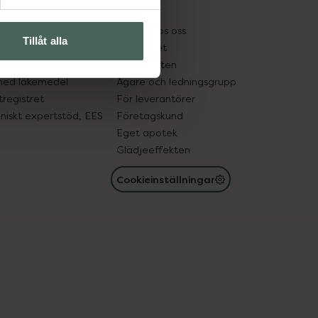
kter
Pressrum
tnadsskyddet
Jobba hos oss
Tillåt alla
edelsutbyte
Hållbarhet
in gammal medicin
Samarbeten
med läkemedel
Ägare och ledningsgrupp
registret
För leverantörer
oniskt expertstöd, EES
Företagskund
Eget apotek
Glädjeeffekten
Cookieinställningar