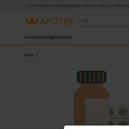
Fri frakt på receptbelagt
Brett utbud
Hälsos
Sök
Produkter
Erbjudanden
Hem
Hoppa över Lista
Lista: . Innehåller 1 objekt.