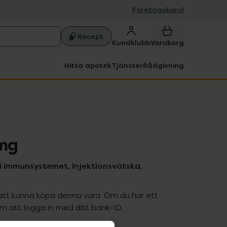
Företagskund
Recept
Kundklubb
Varukorg
Hitta apotek
Tjänster
Rådgivning
 mg
i immunsystemet, Injektionsvätska,
att kunna köpa denna vara. Om du har ett
 att logga in med ditt bank-ID.