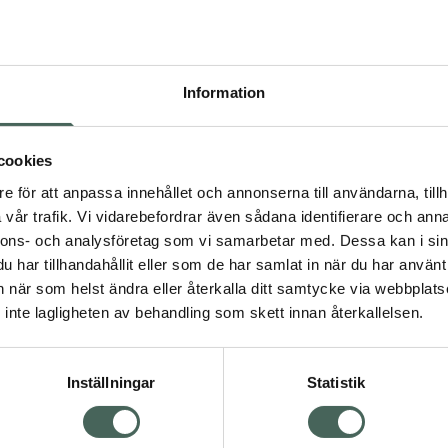
Pr
Högkostna
522
Information
Dölj
I a
cookies
dning.
e för att anpassa innehållet och annonserna till användarna, tillh
Kö
vår trafik. Vi vidarebefordrar även sådana identifierare och anna
nnons- och analysföretag som vi samarbetar med. Dessa kan i sin
har tillhandahållit eller som de har samlat in när du har använt 
Aktuella erbjudanden
an när som helst ändra eller återkalla ditt samtycke via webbplats
Visa
inte lagligheten av behandling som skett innan återkallelsen.
Inställningar
Statistik
Kundservice
Om re