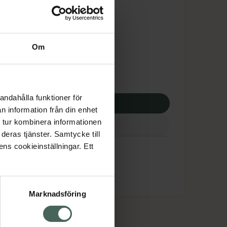
is med recept
dsskyddet gäller inte
,50 kr
Om
potek:
522,50 kr
andahålla funktioner för
p via ditt recept
n information från din enhet
 tur kombinera informationen
deras tjänster. Samtycke till
ens cookieinställningar. Ett
Marknadsföring
cept och läkemedel
Om oss