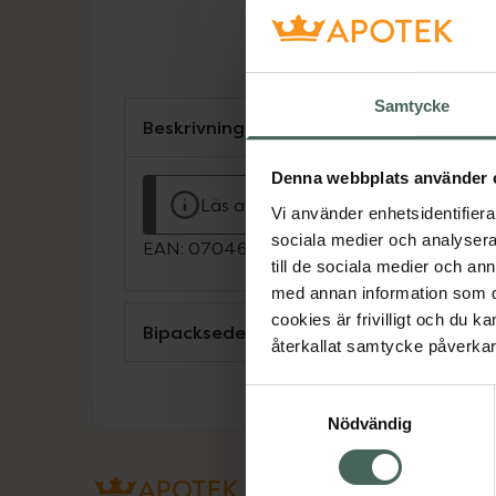
Samtycke
Beskrivning
Denna webbplats använder 
Läs alltid bipacksedeln innan använ
Vi använder enhetsidentifierar
sociala medier och analysera 
EAN:
07046260508972
till de sociala medier och a
med annan information som du 
cookies är frivilligt och du k
Bipacksedel från FASS
återkallat samtycke påverkar 
Samtyckesval
Nödvändig