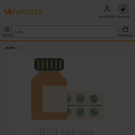
Kundklubb
Recept
Sök
Meny
Varukorg
Hem
Hoppa över Lista
Lista: . Innehåller 1 objekt.