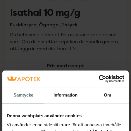
Isathal 10 mg/g
Fusidinsyra, Ögongel, 1 styck
Du behöver ett recept för att kunna köpa denna
vara. Om du har ett recept kan du handla genom
att logga in med ditt bank-ID.
Pris med recept
Högkostnadsskyddet gäller inte
0 kr
Samtycke
Information
Om
Köp via ditt recept
Denna webbplats använder cookies
Vi använder enhetsidentifierare för att anpassa innehållet
Aktuella erbjudanden