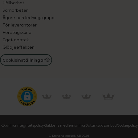
Hållbarhet
Samarbeten
Ägare och ledningsgrupp
För leverantörer
Företagskund
Eget apotek
Glädjeeffekten
Cookieinställningar
Köpvillkor
Integritetspolicy
Klubbens medlemsvillkor
Dataskyddsombud
Cookiepolicy
© Kronans Apotek AB
2026