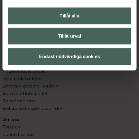
Hitta apotek
Handla tryggt
Leverans, betalning och retur
Tillåt alla
Kundklubb
Sajtens tillgänglighet
Tillåt urval
App
Köpvillkor
Om recept och läkemedel
Endast nödvändiga cookies
Fullmakter
Högkostnadsskyddet
Läkemedelsutbyte
Lämna in gammal medicin
Resa med läkemedel
Receptregistret
Elektroniskt expertstöd, EES
Om oss
Pressrum
Jobba hos oss