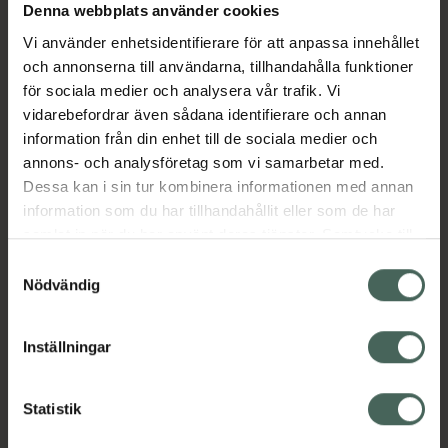
Denna webbplats använder cookies
Aktuella erbjudanden
Vi använder enhetsidentifierare för att anpassa innehållet
och annonserna till användarna, tillhandahålla funktioner
Beskrivning
Dölj
för sociala medier och analysera vår trafik. Vi
vidarebefordrar även sådana identifierare och annan
information från din enhet till de sociala medier och
Läs alltid bipacksedeln innan
annons- och analysföretag som vi samarbetar med.
användning.
Dessa kan i sin tur kombinera informationen med annan
EAN:
07046260794726
information som du har tillhandahållit eller som de har
samlat in när du har använt deras tjänster. Samtycke till
cookies är frivilligt och du kan när som helst ändra eller
Samtyckesval
återkalla ditt samtycke via webbplatsens
Nödvändig
cookieinställningar. Ett återkallat samtycke påverkar inte
lagligheten av behandling som skett innan återkallelsen.
Inställningar
Kronans Apotek finns här för dig. Du hittar oss från Skåne i
syd till Lappland i norr, och online i mobilen och på
datorn. Oavsett vem du är så är det vårt uppdrag att
Statistik
hjälpa just dig att må lite bättre. Välkommen att prata