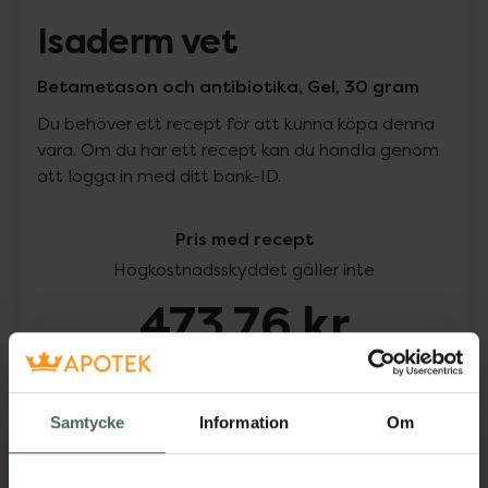
Isaderm vet
Betametason och antibiotika, Gel, 30 gram
Du behöver ett recept för att kunna köpa denna
vara. Om du har ett recept kan du handla genom
att logga in med ditt bank-ID.
Pris med recept
Högkostnadsskyddet gäller inte
473,76 kr
I apotek:
473,76 kr
Köp via ditt recept
Samtycke
Information
Om