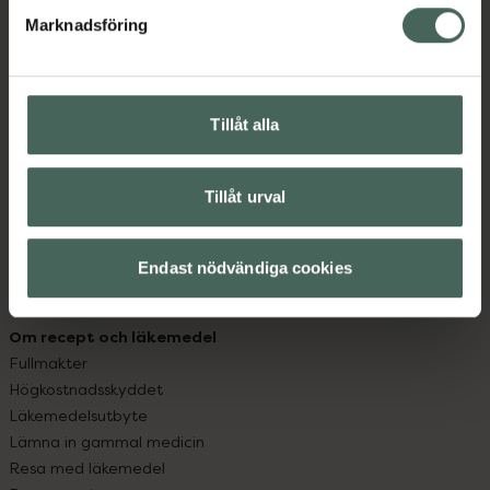
med oss.
Marknadsföring
Kundservice
Kontakta oss
Vanliga frågor
Tillåt alla
Hitta apotek
Handla tryggt
Leverans, betalning och retur
Tillåt urval
Kundklubb
Sajtens tillgänglighet
Endast nödvändiga cookies
App
Köpvillkor
Om recept och läkemedel
Fullmakter
Högkostnadsskyddet
Läkemedelsutbyte
Lämna in gammal medicin
Resa med läkemedel