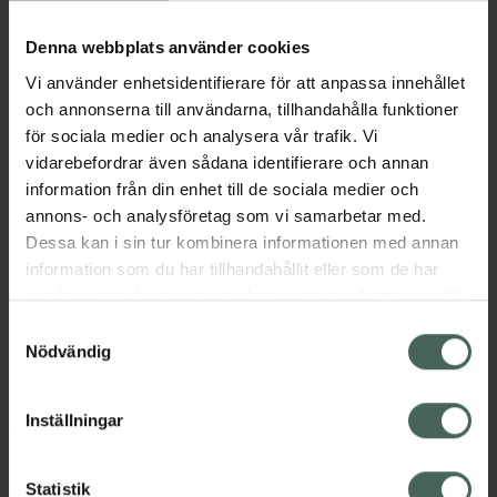
Köp via ditt recept
Denna webbplats använder cookies
Vi använder enhetsidentifierare för att anpassa innehållet
Aktuella erbjudanden
och annonserna till användarna, tillhandahålla funktioner
för sociala medier och analysera vår trafik. Vi
Beskrivning
Dölj
vidarebefordrar även sådana identifierare och annan
information från din enhet till de sociala medier och
annons- och analysföretag som vi samarbetar med.
EAN:
08719323331471
Dessa kan i sin tur kombinera informationen med annan
information som du har tillhandahållit eller som de har
samlat in när du har använt deras tjänster. Samtycke till
Bipacksedel från FASS
Visa
cookies är frivilligt och du kan när som helst ändra eller
Samtyckesval
återkalla ditt samtycke via webbplatsens
Nödvändig
cookieinställningar. Ett återkallat samtycke påverkar inte
lagligheten av behandling som skett innan återkallelsen.
Inställningar
Kronans Apotek finns här för dig. Du hittar oss från Skåne i
syd till Lappland i norr, och online i mobilen och på
Statistik