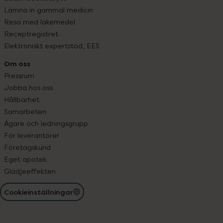
Lämna in gammal medicin
Resa med läkemedel
Receptregistret
Elektroniskt expertstöd, EES
Om oss
Pressrum
Jobba hos oss
Hållbarhet
Samarbeten
Ägare och ledningsgrupp
För leverantörer
Företagskund
Eget apotek
Glädjeeffekten
Cookieinställningar