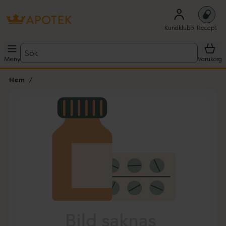
Kundklubb
Recept
Sök
Meny
Varukorg
Hem
Hoppa över Lista
Lista: . Innehåller 1 objekt.