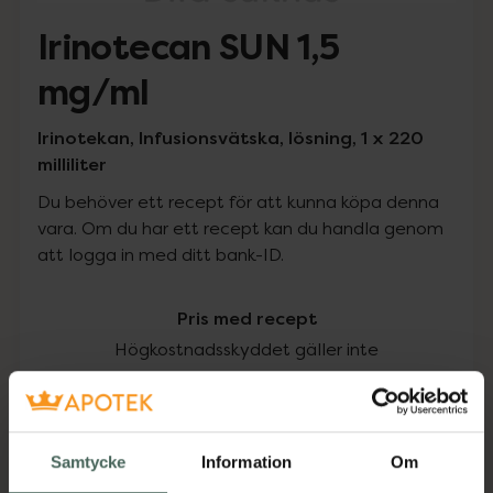
Irinotecan SUN 1,5
mg/ml
Irinotekan, Infusionsvätska, lösning, 1 x 220
milliliter
Du behöver ett recept för att kunna köpa denna
vara. Om du har ett recept kan du handla genom
att logga in med ditt bank-ID.
Pris med recept
Högkostnadsskyddet gäller inte
540,25 kr
I apotek:
540,25 kr
Samtycke
Information
Om