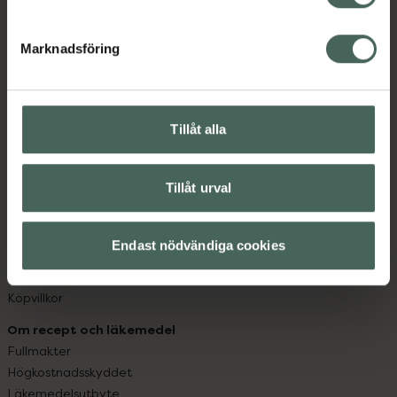
datorn. Oavsett vem du är så är det vårt uppdrag att
hjälpa just dig att må lite bättre. Välkommen att prata
Marknadsföring
med oss.
Kundservice
Kontakta oss
Tillåt alla
Vanliga frågor
Hitta apotek
Tillåt urval
Handla tryggt
Leverans, betalning och retur
Kundklubb
Endast nödvändiga cookies
Sajtens tillgänglighet
App
Köpvillkor
Om recept och läkemedel
Fullmakter
Högkostnadsskyddet
Läkemedelsutbyte