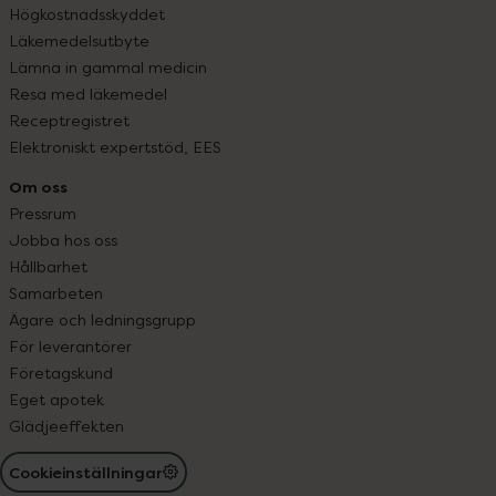
Högkostnadsskyddet
Läkemedelsutbyte
Lämna in gammal medicin
Resa med läkemedel
Receptregistret
Elektroniskt expertstöd, EES
Om oss
Pressrum
Jobba hos oss
Hållbarhet
Samarbeten
Ägare och ledningsgrupp
För leverantörer
Företagskund
Eget apotek
Glädjeeffekten
Cookieinställningar