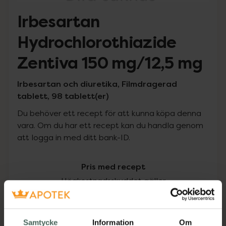
Irbesartan
Hydrochlorothiazide
Zentiva 150 mg/12,5 mg
Irbesartan och diuretika, Filmdragerad
tablett, 98 tablett(er)
Du behöver ett recept för att kunna köpa denna
vara. Om du har ett recept kan du handla genom
att logga in med ditt bank-ID.
Pris med recept
Högkostnadsskyddet gäller
158,76 kr
Samtycke
Information
Om