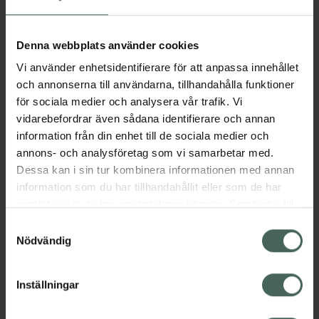
I apotek:
158,76 kr
Köp via ditt recept
Denna webbplats använder cookies
Vi använder enhetsidentifierare för att anpassa innehållet
och annonserna till användarna, tillhandahålla funktioner
Aktuella erbjudanden
för sociala medier och analysera vår trafik. Vi
vidarebefordrar även sådana identifierare och annan
Beskrivning
Dölj
information från din enhet till de sociala medier och
annons- och analysföretag som vi samarbetar med.
Dessa kan i sin tur kombinera informationen med annan
EAN:
08594739261662
information som du har tillhandahållit eller som de har
samlat in när du har använt deras tjänster. Samtycke till
cookies är frivilligt och du kan när som helst ändra eller
Samtyckesval
Bipacksedel från FASS
Visa
återkalla ditt samtycke via webbplatsens
Nödvändig
cookieinställningar. Ett återkallat samtycke påverkar inte
lagligheten av behandling som skett innan återkallelsen.
Inställningar