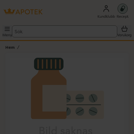
Kundklubb
Recept
Sök
Meny
Varukorg
Hem
Hoppa över Lista
Lista: . Innehåller 1 objekt.