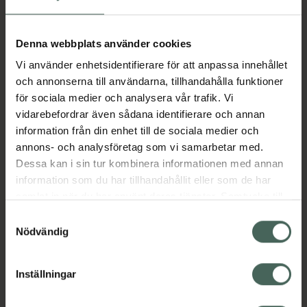
I apotek:
217,90 kr
Köp via ditt recept
Denna webbplats använder cookies
Vi använder enhetsidentifierare för att anpassa innehållet
och annonserna till användarna, tillhandahålla funktioner
Aktuella erbjudanden
för sociala medier och analysera vår trafik. Vi
vidarebefordrar även sådana identifierare och annan
Beskrivning
Dölj
information från din enhet till de sociala medier och
annons- och analysföretag som vi samarbetar med.
Dessa kan i sin tur kombinera informationen med annan
EAN:
08594739262119
information som du har tillhandahållit eller som de har
samlat in när du har använt deras tjänster. Samtycke till
cookies är frivilligt och du kan när som helst ändra eller
Samtyckesval
Bipacksedel från FASS
Visa
återkalla ditt samtycke via webbplatsens
Nödvändig
cookieinställningar. Ett återkallat samtycke påverkar inte
lagligheten av behandling som skett innan återkallelsen.
Inställningar