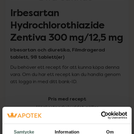
Irbesartan
Hydrochlorothiazide
Zentiva 300 mg/12,5 mg
Irbesartan och diuretika, Filmdragerad
tablett, 98 tablett(er)
Du behöver ett recept för att kunna köpa denna
vara. Om du har ett recept kan du handla genom
att logga in med ditt bank-ID.
Pris med recept
Högkostnadsskyddet gäller
217,90 kr
Samtycke
Information
Om