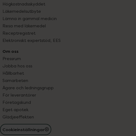
Högkostnadsskyddet
Läkemedelsutbyte
Lämna in gammal medicin
Resa med läkemedel
Receptregistret
Elektroniskt expertstöd, EES
Om oss
Pressrum
Jobba hos oss
Hållbarhet
Samarbeten
Ägare och ledningsgrupp
För leverantörer
Företagskund
Eget apotek
Glädjeeffekten
Cookieinställningar