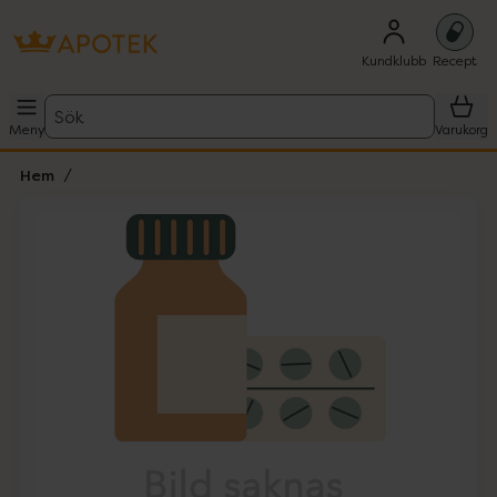
Kundklubb
Recept
Sök
Meny
Varukorg
Hem
Hoppa över Lista
Lista: . Innehåller 1 objekt.