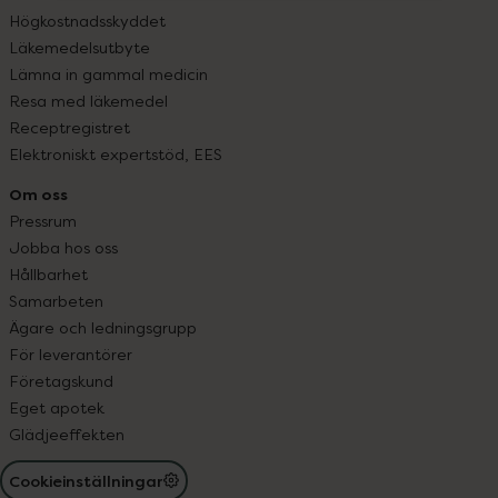
Högkostnadsskyddet
Läkemedelsutbyte
Lämna in gammal medicin
Resa med läkemedel
Receptregistret
Elektroniskt expertstöd, EES
Om oss
Pressrum
Jobba hos oss
Hållbarhet
Samarbeten
Ägare och ledningsgrupp
För leverantörer
Företagskund
Eget apotek
Glädjeeffekten
Cookieinställningar