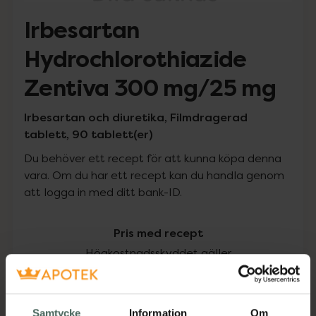
Irbesartan
Hydrochlorothiazide
Zentiva 300 mg/25 mg
Irbesartan och diuretika, Filmdragerad
tablett, 90 tablett(er)
Du behöver ett recept för att kunna köpa denna
vara. Om du har ett recept kan du handla genom
att logga in med ditt bank-ID.
Pris med recept
Högkostnadsskyddet gäller
242,48 kr
Samtycke
Information
Om