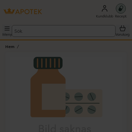
Kundklubb
Recept
Sök
Meny
Varukorg
Hem
Hoppa över Lista
Lista: . Innehåller 1 objekt.