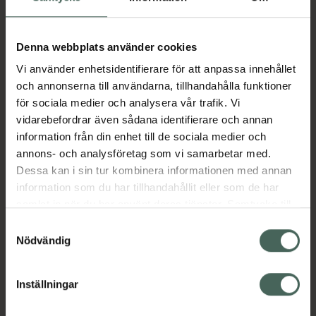
I apotek:
242,48 kr
Köp via ditt recept
Denna webbplats använder cookies
Vi använder enhetsidentifierare för att anpassa innehållet
och annonserna till användarna, tillhandahålla funktioner
Aktuella erbjudanden
för sociala medier och analysera vår trafik. Vi
vidarebefordrar även sådana identifierare och annan
Beskrivning
Dölj
information från din enhet till de sociala medier och
annons- och analysföretag som vi samarbetar med.
Dessa kan i sin tur kombinera informationen med annan
Läs alltid bipacksedeln innan
information som du har tillhandahållit eller som de har
användning.
samlat in när du har använt deras tjänster. Samtycke till
cookies är frivilligt och du kan när som helst ändra eller
EAN:
05712923017786
Samtyckesval
återkalla ditt samtycke via webbplatsens
Nödvändig
cookieinställningar. Ett återkallat samtycke påverkar inte
lagligheten av behandling som skett innan återkallelsen.
Inställningar