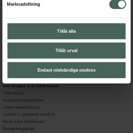
Marknadsföring
Kundservice
Kontakta oss
Vanliga frågor
Tillåt alla
Hitta apotek
Handla tryggt
Leverans, betalning och retur
Tillåt urval
Kundklubb
Sajtens tillgänglighet
App
Endast nödvändiga cookies
Köpvillkor
Om recept och läkemedel
Fullmakter
Högkostnadsskyddet
Läkemedelsutbyte
Lämna in gammal medicin
Resa med läkemedel
Receptregistret