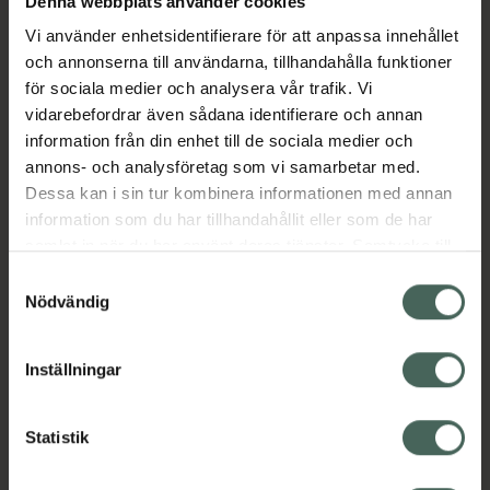
Denna webbplats använder cookies
Vi använder enhetsidentifierare för att anpassa innehållet
Beskrivning
Dölj
och annonserna till användarna, tillhandahålla funktioner
för sociala medier och analysera vår trafik. Vi
vidarebefordrar även sådana identifierare och annan
Läs alltid bipacksedeln innan
information från din enhet till de sociala medier och
användning.
annons- och analysföretag som vi samarbetar med.
Dessa kan i sin tur kombinera informationen med annan
null
information som du har tillhandahållit eller som de har
samlat in när du har använt deras tjänster. Samtycke till
cookies är frivilligt och du kan när som helst ändra eller
Samtyckesval
återkalla ditt samtycke via webbplatsens
Nödvändig
cookieinställningar. Ett återkallat samtycke påverkar inte
lagligheten av behandling som skett innan återkallelsen.
Kronans Apotek finns här för dig. Du hittar oss från Skåne i
Inställningar
syd till Lappland i norr, och online i mobilen och på
datorn. Oavsett vem du är så är det vårt uppdrag att
Statistik
hjälpa just dig att må lite bättre. Välkommen att prata
med oss.