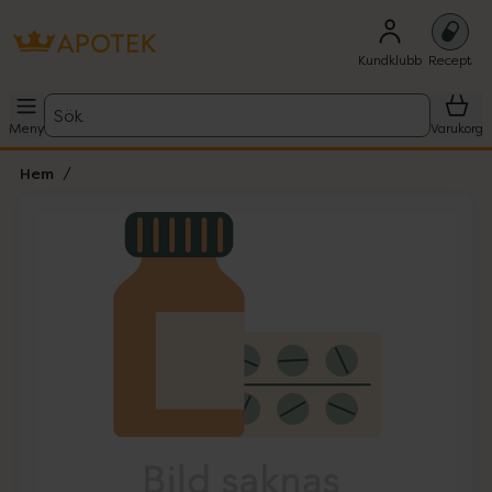
Kundklubb
Recept
Sök
Meny
Varukorg
Hem
Hoppa över Lista
Lista: . Innehåller 1 objekt.