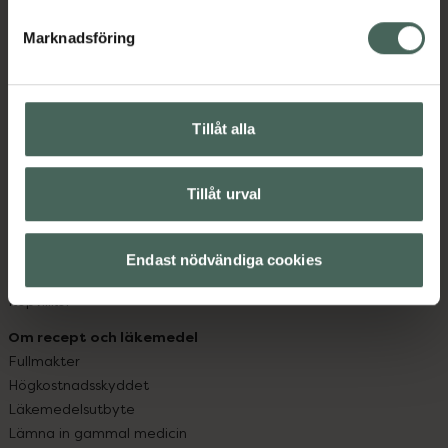
hjälpa just dig att må lite bättre. Välkommen att prata
med oss.
Marknadsföring
Kundservice
Kontakta oss
Tillåt alla
Vanliga frågor
Hitta apotek
Handla tryggt
Tillåt urval
Leverans, betalning och retur
Kundklubb
Sajtens tillgänglighet
Endast nödvändiga cookies
App
Köpvillkor
Om recept och läkemedel
Fullmakter
Högkostnadsskyddet
Läkemedelsutbyte
Lämna in gammal medicin