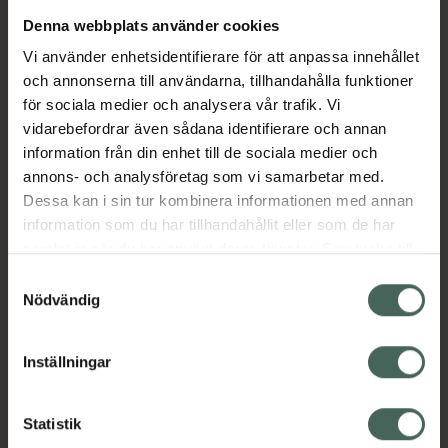
Denna webbplats använder cookies
Aktuella erbjudanden
Vi använder enhetsidentifierare för att anpassa innehållet
och annonserna till användarna, tillhandahålla funktioner
Beskrivning
Dölj
för sociala medier och analysera vår trafik. Vi
vidarebefordrar även sådana identifierare och annan
information från din enhet till de sociala medier och
Läs alltid bipacksedeln innan
annons- och analysföretag som vi samarbetar med.
användning.
Dessa kan i sin tur kombinera informationen med annan
information som du har tillhandahållit eller som de har
EAN:
07046260365292
samlat in när du har använt deras tjänster. Samtycke till
cookies är frivilligt och du kan när som helst ändra eller
Samtyckesval
återkalla ditt samtycke via webbplatsens
Nödvändig
cookieinställningar. Ett återkallat samtycke påverkar inte
lagligheten av behandling som skett innan återkallelsen.
Inställningar
Kronans Apotek finns här för dig. Du hittar oss från Skåne i
syd till Lappland i norr, och online i mobilen och på
Statistik
datorn. Oavsett vem du är så är det vårt uppdrag att