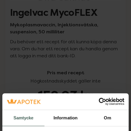
Ingelvac MycoFLEX
Mykoplasmavaccin, Injektionsvätska,
suspension, 50 milliliter
Du behöver ett recept för att kunna köpa denna
vara. Om du har ett recept kan du handla genom
att logga in med ditt bank-ID.
Pris med recept
Högkostnadsskyddet gäller inte
152,03 kr
I apotek:
152,03 kr
Samtycke
Information
Om
Köp via ditt recept