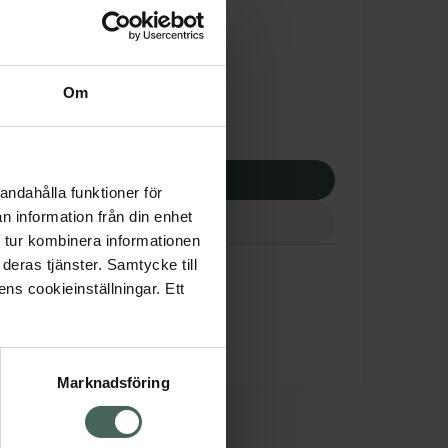
tnadsskyddet gäller
,45 kr
Om
potek:
265,45 kr
p via ditt recept
andahålla funktioner för
n information från din enhet
 tur kombinera informationen
deras tjänster. Samtycke till
ens cookieinställningar. Ett
Marknadsföring
cept och läkemedel
Om oss