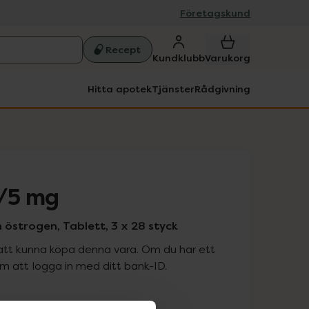
Företagskund
Recept
Kundklubb
Varukorg
Hitta apotek
Tjänster
Rådgivning
g/5 mg
östrogen, Tablett, 3 x 28 styck
att kunna köpa denna vara. Om du har ett
 att logga in med ditt bank-ID.
is med recept