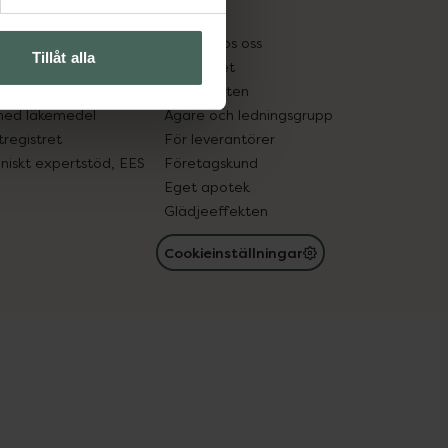
kter
Pressrum
tnadsskyddet
Jobba hos oss
Tillåt alla
edelsutbyte
Hållbarhet
in gammal medicin
Samarbeten
med läkemedel
Ägare och ledningsgrupp
registret
För leverantörer
oniskt expertstöd, EES
Företagskund
Eget apotek
Glädjeeffekten
Cookieinställningar