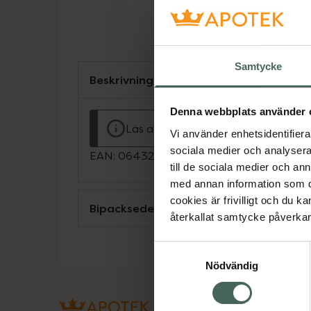
Samtycke
Beskrivning
Denna webbplats använder 
Läs alltid bipacksedeln innan använ
Vi använder enhetsidentifierar
sociala medier och analysera 
EAN:
06432100044969
till de sociala medier och a
med annan information som du 
cookies är frivilligt och du k
Bipacksedel från FASS
återkallat samtycke påverkar 
Samtyckesval
Nödvändig