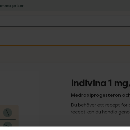
amma priser
Indivina 1 m
Medroxiprogesteron och 
Du behöver ett recept för 
recept kan du handla genom
Pr