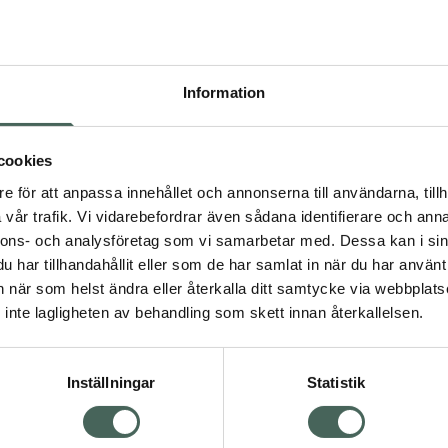
Högkos
265
Information
Dölj
I a
cookies
Kö
dning.
e för att anpassa innehållet och annonserna till användarna, tillh
vår trafik. Vi vidarebefordrar även sådana identifierare och anna
nnons- och analysföretag som vi samarbetar med. Dessa kan i sin
Aktuella erbjudanden
har tillhandahållit eller som de har samlat in när du har använt 
an när som helst ändra eller återkalla ditt samtycke via webbplats
Visa
inte lagligheten av behandling som skett innan återkallelsen.
Inställningar
Statistik
Kundservice
Om re