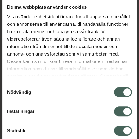
Denna webbplats använder cookies
Aktuella erbjudanden
Vi använder enhetsidentifierare för att anpassa innehållet
och annonserna till användarna, tillhandahålla funktioner
för sociala medier och analysera vår trafik. Vi
Beskrivning
Dölj
vidarebefordrar även sådana identifierare och annan
information från din enhet till de sociala medier och
EAN:
05038256002955
annons- och analysföretag som vi samarbetar med.
Dessa kan i sin tur kombinera informationen med annan
information som du har tillhandahållit eller som de har
Bipacksedel från FASS
Visa
samlat in när du har använt deras tjänster. Samtycke till
cookies är frivilligt och du kan när som helst ändra eller
Samtyckesval
återkalla ditt samtycke via webbplatsens
Nödvändig
cookieinställningar. Ett återkallat samtycke påverkar inte
lagligheten av behandling som skett innan återkallelsen.
Inställningar
Kronans Apotek finns här för dig. Du hittar oss från Skåne i
syd till Lappland i norr, och online i mobilen och på
Statistik
datorn. Oavsett vem du är så är det vårt uppdrag att