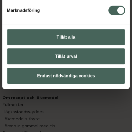
hjälpa just dig att må lite bättre. Välkommen att prata
med oss.
Marknadsföring
Kundservice
Kontakta oss
Tillåt alla
Vanliga frågor
Hitta apotek
Handla tryggt
Tillåt urval
Leverans, betalning och retur
Kundklubb
Sajtens tillgänglighet
Endast nödvändiga cookies
App
Köpvillkor
Om recept och läkemedel
Fullmakter
Högkostnadsskyddet
Läkemedelsutbyte
Lämna in gammal medicin