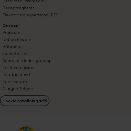
Resa med läkemedel
Receptregistret
Elektroniskt expertstöd, EES
Om oss
Pressrum
Jobba hos oss
Hållbarhet
Samarbeten
Ägare och ledningsgrupp
För leverantörer
Företagskund
Eget apotek
Glädjeeffekten
Cookieinställningar