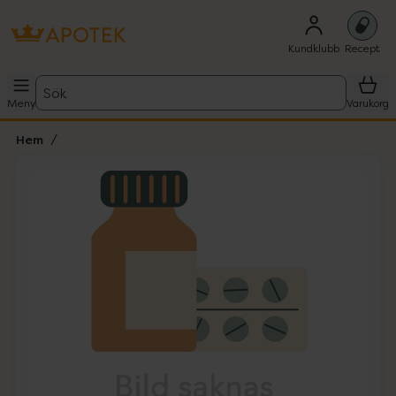
Kundklubb
Recept
Sök
Meny
Varukorg
Hem
Hoppa över Lista
Lista: . Innehåller 1 objekt.