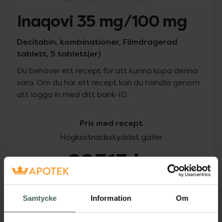
Inaqovi 35 mg/100 mg
Decitabin, kombinationer, Filmdragerad
tablett, 5 tablett(er)
Du behöver ett recept för att kunna köpa denna
vara. Om du har ett recept kan du handla genom
att logga in med ditt bank-ID.
Pris med recept
Högkostnadsskyddet gäller
29515 kr
I apotek:
29515 kr
Samtycke
Information
Om
Köp via ditt recept