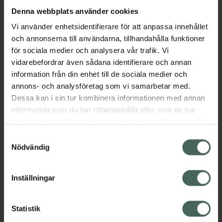
Denna webbplats använder cookies
Aktuella erbjudanden
Vi använder enhetsidentifierare för att anpassa innehållet
och annonserna till användarna, tillhandahålla funktioner
för sociala medier och analysera vår trafik. Vi
Beskrivning
Dölj
vidarebefordrar även sådana identifierare och annan
information från din enhet till de sociala medier och
EAN:
08809593172116
annons- och analysföretag som vi samarbetar med.
Dessa kan i sin tur kombinera informationen med annan
information som du har tillhandahållit eller som de har
Bipacksedel från FASS
Visa
samlat in när du har använt deras tjänster. Samtycke till
cookies är frivilligt och du kan när som helst ändra eller
Samtyckesval
återkalla ditt samtycke via webbplatsens
Nödvändig
cookieinställningar. Ett återkallat samtycke påverkar inte
lagligheten av behandling som skett innan återkallelsen.
Inställningar
Kronans Apotek finns här för dig. Du hittar oss från Skåne i
syd till Lappland i norr, och online i mobilen och på
Statistik
datorn. Oavsett vem du är så är det vårt uppdrag att