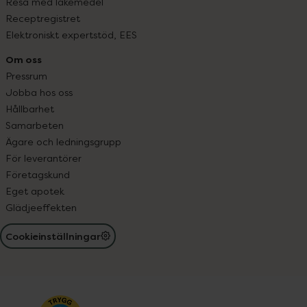
Resa med läkemedel
Receptregistret
Elektroniskt expertstöd, EES
Om oss
Pressrum
Jobba hos oss
Hållbarhet
Samarbeten
Ägare och ledningsgrupp
För leverantörer
Företagskund
Eget apotek
Glädjeeffekten
Cookieinställningar