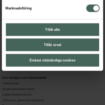
hjälpa just dig att må lite bättre. Välkommen att prata
med oss.
Marknadsföring
Kundservice
Kontakta oss
Tillåt alla
Vanliga frågor
Hitta apotek
Handla tryggt
Tillåt urval
Leverans, betalning och retur
Kundklubb
Sajtens tillgänglighet
Endast nödvändiga cookies
App
Köpvillkor
Om recept och läkemedel
Fullmakter
Högkostnadsskyddet
Läkemedelsutbyte
Lämna in gammal medicin