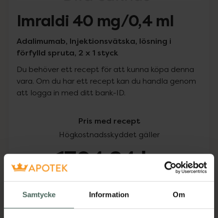
Imraldi 40 mg/0,4 ml
Adalimumab, Injektionsvätska, lösning i
förfylld spruta, 2 x 1 styck
Du behöver ett recept för att kunna köpa denna
vara. Om du har ett recept kan du handla genom
att logga in med ditt bank-ID.
Pris med recept
Högkostnadsskyddet gäller
1704,24 kr
I apotek:
1704,24 kr
Samtycke
Information
Om
Köp via ditt recept