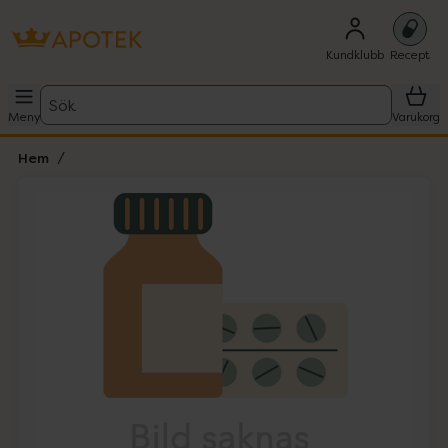
Kundklubb
Recept
Sök
Meny
Varukorg
Hem
Hoppa över Lista
Lista: . Innehåller 1 objekt.