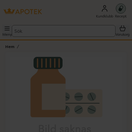
Kundklubb
Recept
Sök
Meny
Varukorg
Hem
Hoppa över Lista
Lista: . Innehåller 1 objekt.