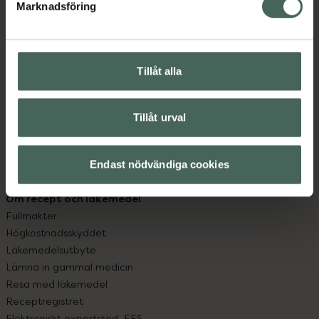
Marknadsföring
Kundservice
Kontakta oss
Vanliga frågor
Hitta apotek
Tillåt alla
Handla tryggt
Leverans, betalning och retur
Tillåt urval
Kundklubb
Sajtens tillgänglighet
App
Endast nödvändiga cookies
Köpvillkor
Om recept och läkemedel
Fullmakter
Högkostnadsskyddet
Läkemedelsutbyte
Lämna in gammal medicin
Resa med läkemedel
Receptregistret
Elektroniskt expertstöd, EES