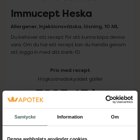
Immucept Heska
Allergener, Injektionsvätska, lösning, 10 ML
Du behöver ett recept för att kunna köpa denna
vara. Om du har ett recept kan du handla genom
att logga in med ditt bank-ID.
Pris med recept
Högkostnadsskyddet gäller
3295,45 kr
I apotek:
3295,45 kr
Samtycke
Information
Om
Köp via ditt recept
Denna webbplats använder cookies