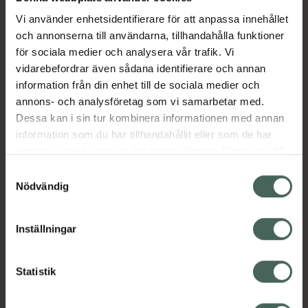
Aktuella erbjudanden
Vi använder enhetsidentifierare för att anpassa innehållet
och annonserna till användarna, tillhandahålla funktioner
för sociala medier och analysera vår trafik. Vi
Beskrivning
Dölj
vidarebefordrar även sådana identifierare och annan
information från din enhet till de sociala medier och
annons- och analysföretag som vi samarbetar med.
Läs alltid bipacksedeln innan
Dessa kan i sin tur kombinera informationen med annan
användning.
information som du har tillhandahållit eller som de har
samlat in när du har använt deras tjänster. Samtycke till
cookies är frivilligt och du kan när som helst ändra eller
Samtyckesval
återkalla ditt samtycke via webbplatsens
Nödvändig
cookieinställningar. Ett återkallat samtycke påverkar inte
lagligheten av behandling som skett innan återkallelsen.
Kronans Apotek finns här för dig. Du hittar oss från Skåne i
Inställningar
syd till Lappland i norr, och online i mobilen och på
datorn. Oavsett vem du är så är det vårt uppdrag att
Statistik
hjälpa just dig att må lite bättre. Välkommen att prata
med oss.