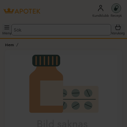
Kundklubb
Recept
Sök
Meny
Varukorg
Hem
Hoppa över Lista
Lista: . Innehåller 1 objekt.