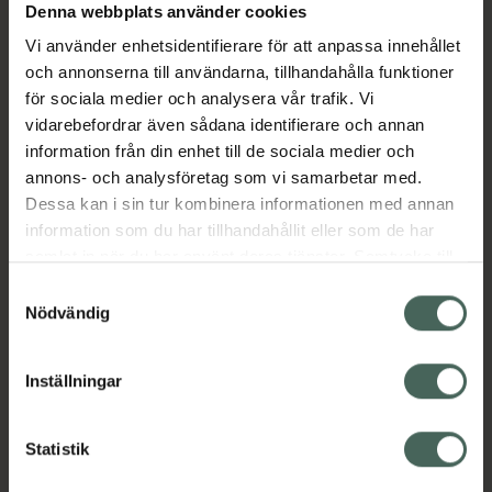
Denna webbplats använder cookies
Aktuella erbjudanden
Vi använder enhetsidentifierare för att anpassa innehållet
och annonserna till användarna, tillhandahålla funktioner
Beskrivning
Dölj
för sociala medier och analysera vår trafik. Vi
vidarebefordrar även sådana identifierare och annan
information från din enhet till de sociala medier och
EAN:
07613421108489
annons- och analysföretag som vi samarbetar med.
Dessa kan i sin tur kombinera informationen med annan
information som du har tillhandahållit eller som de har
Bipacksedel från FASS
Visa
samlat in när du har använt deras tjänster. Samtycke till
cookies är frivilligt och du kan när som helst ändra eller
Samtyckesval
återkalla ditt samtycke via webbplatsens
Nödvändig
cookieinställningar. Ett återkallat samtycke påverkar inte
lagligheten av behandling som skett innan återkallelsen.
Inställningar
Kronans Apotek finns här för dig. Du hittar oss från Skåne i
syd till Lappland i norr, och online i mobilen och på
datorn. Oavsett vem du är så är det vårt uppdrag att
Statistik
hjälpa just dig att må lite bättre. Välkommen att prata