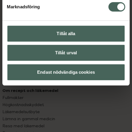
med oss.
Marknadsföring
Kundservice
Kontakta oss
Vanliga frågor
Tillåt alla
Hitta apotek
Handla tryggt
Leverans, betalning och retur
Tillåt urval
Kundklubb
Sajtens tillgänglighet
Endast nödvändiga cookies
App
Köpvillkor
Om recept och läkemedel
Fullmakter
Högkostnadsskyddet
Läkemedelsutbyte
Lämna in gammal medicin
Resa med läkemedel