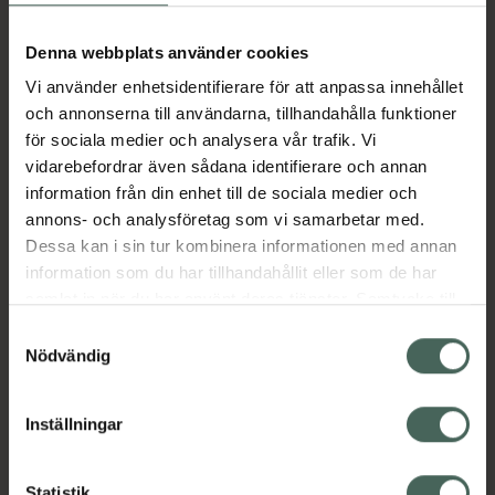
Aktuella erbjudanden
Denna webbplats använder cookies
Vi använder enhetsidentifierare för att anpassa innehållet
Beskrivning
Dölj
och annonserna till användarna, tillhandahålla funktioner
för sociala medier och analysera vår trafik. Vi
vidarebefordrar även sådana identifierare och annan
Läs alltid bipacksedeln innan
information från din enhet till de sociala medier och
användning.
annons- och analysföretag som vi samarbetar med.
EAN:
07046260791480
Dessa kan i sin tur kombinera informationen med annan
information som du har tillhandahållit eller som de har
samlat in när du har använt deras tjänster. Samtycke till
Bipacksedel från FASS
Visa
cookies är frivilligt och du kan när som helst ändra eller
Samtyckesval
återkalla ditt samtycke via webbplatsens
Nödvändig
cookieinställningar. Ett återkallat samtycke påverkar inte
lagligheten av behandling som skett innan återkallelsen.
Inställningar
Kronans Apotek finns här för dig. Du hittar oss från Skåne i
Statistik