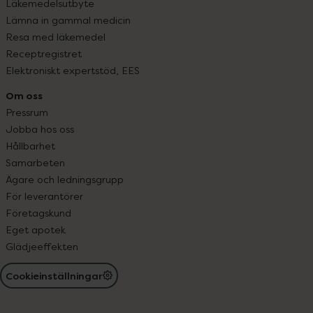
Läkemedelsutbyte
Lämna in gammal medicin
Resa med läkemedel
Receptregistret
Elektroniskt expertstöd, EES
Om oss
Pressrum
Jobba hos oss
Hållbarhet
Samarbeten
Ägare och ledningsgrupp
För leverantörer
Företagskund
Eget apotek
Glädjeeffekten
Cookieinställningar