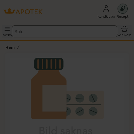
Kundklubb
Recept
Sök
Meny
Varukorg
Hem
Hoppa över Lista
Lista: . Innehåller 1 objekt.