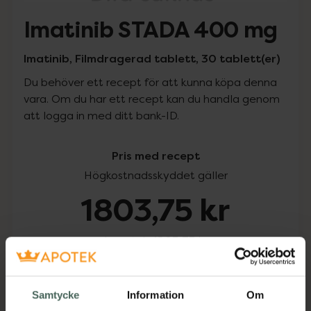
Imatinib STADA 400 mg
Imatinib, Filmdragerad tablett, 30 tablett(er)
Du behöver ett recept för att kunna köpa denna
vara. Om du har ett recept kan du handla genom
att logga in med ditt bank-ID.
Pris med recept
Högkostnadsskyddet gäller
1803,75 kr
I apotek:
1803,75 kr
Köp via ditt recept
Samtycke
Information
Om