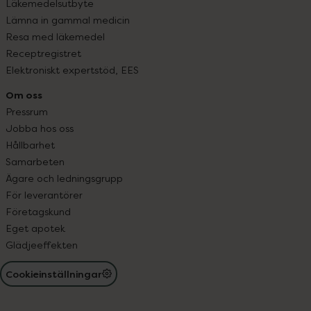
Läkemedelsutbyte
Lämna in gammal medicin
Resa med läkemedel
Receptregistret
Elektroniskt expertstöd, EES
Om oss
Pressrum
Jobba hos oss
Hållbarhet
Samarbeten
Ägare och ledningsgrupp
För leverantörer
Företagskund
Eget apotek
Glädjeeffekten
Cookieinställningar