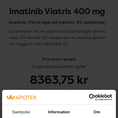
Imatinib Viatris 400 mg
Imatinib, Filmdragerad tablett, 30 tablett(er)
Du behöver ett recept för att kunna köpa denna
vara. Om du har ett recept kan du handla genom
att logga in med ditt bank-ID.
Pris med recept
Högkostnadsskyddet gäller
8363,75 kr
I apotek:
8363,75 kr
Köp via ditt recept
Samtycke
Information
Om