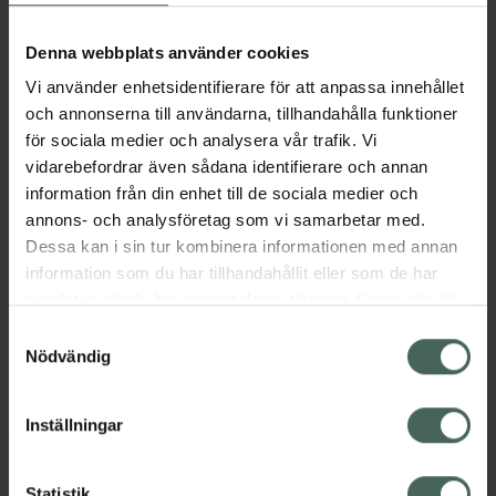
Aktuella erbjudanden
Denna webbplats använder cookies
Vi använder enhetsidentifierare för att anpassa innehållet
Beskrivning
Dölj
och annonserna till användarna, tillhandahålla funktioner
för sociala medier och analysera vår trafik. Vi
vidarebefordrar även sådana identifierare och annan
Läs alltid bipacksedeln innan
information från din enhet till de sociala medier och
användning.
annons- och analysföretag som vi samarbetar med.
EAN:
07046260365773
Dessa kan i sin tur kombinera informationen med annan
information som du har tillhandahållit eller som de har
samlat in när du har använt deras tjänster. Samtycke till
Bipacksedel från FASS
Visa
cookies är frivilligt och du kan när som helst ändra eller
Samtyckesval
återkalla ditt samtycke via webbplatsens
Nödvändig
cookieinställningar. Ett återkallat samtycke påverkar inte
lagligheten av behandling som skett innan återkallelsen.
Inställningar
Kronans Apotek finns här för dig. Du hittar oss från Skåne i
Statistik