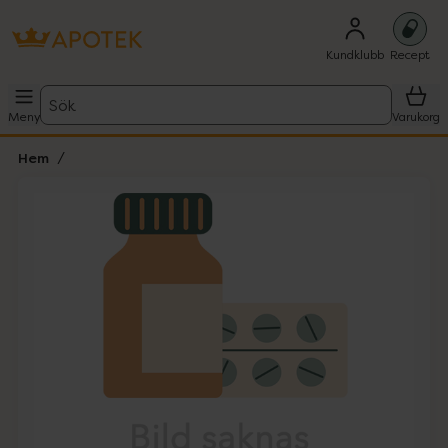
Kundklubb
Recept
Sök
Meny
Varukorg
Hem
Hoppa över Lista
Lista: . Innehåller 1 objekt.