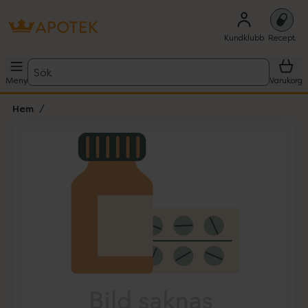
Kundklubb
Recept
Sök
Meny
Varukorg
Hem
Hoppa över Lista
Lista: . Innehåller 1 objekt.