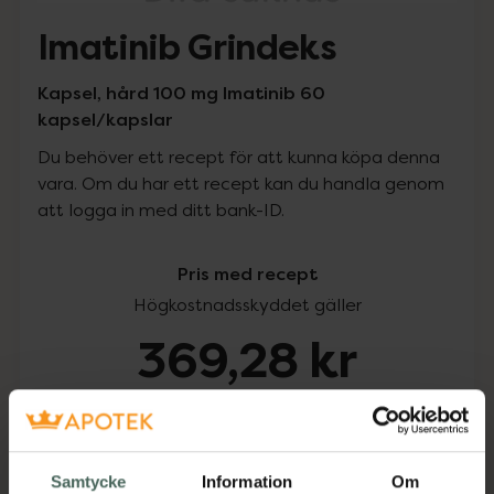
Imatinib Grindeks
Kapsel, hård 100 mg Imatinib 60
kapsel/kapslar
Du behöver ett recept för att kunna köpa denna
vara. Om du har ett recept kan du handla genom
att logga in med ditt bank-ID.
Pris med recept
Högkostnadsskyddet gäller
369,28 kr
I apotek:
369,28 kr
Köp via ditt recept
Samtycke
Information
Om