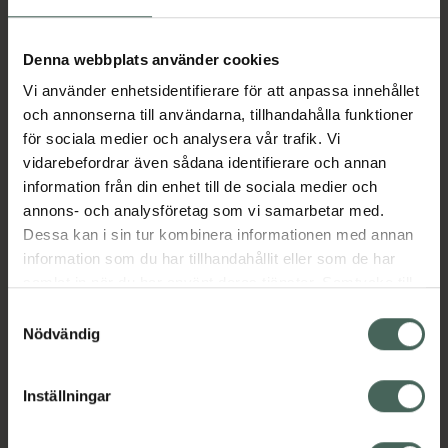
Aktuella erbjudanden
Denna webbplats använder cookies
Vi använder enhetsidentifierare för att anpassa innehållet
Beskrivning
Dölj
och annonserna till användarna, tillhandahålla funktioner
för sociala medier och analysera vår trafik. Vi
vidarebefordrar även sådana identifierare och annan
Läs alltid bipacksedeln innan
information från din enhet till de sociala medier och
användning.
annons- och analysföretag som vi samarbetar med.
Dessa kan i sin tur kombinera informationen med annan
EAN:
07046265323396
information som du har tillhandahållit eller som de har
samlat in när du har använt deras tjänster. Samtycke till
cookies är frivilligt och du kan när som helst ändra eller
Bipacksedel från FASS
Visa
Samtyckesval
återkalla ditt samtycke via webbplatsens
Nödvändig
cookieinställningar. Ett återkallat samtycke påverkar inte
lagligheten av behandling som skett innan återkallelsen.
Inställningar