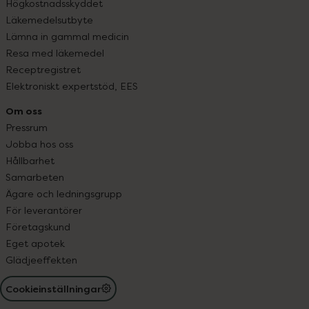
Högkostnadsskyddet
Läkemedelsutbyte
Lämna in gammal medicin
Resa med läkemedel
Receptregistret
Elektroniskt expertstöd, EES
Om oss
Pressrum
Jobba hos oss
Hållbarhet
Samarbeten
Ägare och ledningsgrupp
För leverantörer
Företagskund
Eget apotek
Glädjeeffekten
Cookieinställningar