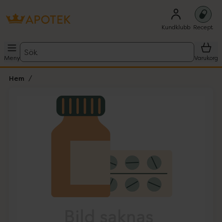
Kundklubb
Recept
Sök
Meny
Varukorg
Hem
Hoppa över Lista
Lista: . Innehåller 1 objekt.