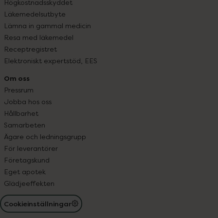
Högkostnadsskyddet
Läkemedelsutbyte
Lämna in gammal medicin
Resa med läkemedel
Receptregistret
Elektroniskt expertstöd, EES
Om oss
Pressrum
Jobba hos oss
Hållbarhet
Samarbeten
Ägare och ledningsgrupp
För leverantörer
Företagskund
Eget apotek
Glädjeeffekten
Cookieinställningar