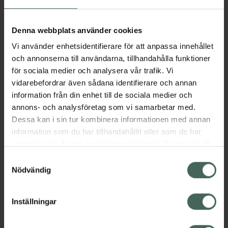
Aktuella erbjudanden
Denna webbplats använder cookies
Vi använder enhetsidentifierare för att anpassa innehållet
Beskrivning
Dölj
och annonserna till användarna, tillhandahålla funktioner
för sociala medier och analysera vår trafik. Vi
vidarebefordrar även sådana identifierare och annan
Läs alltid bipacksedeln innan
information från din enhet till de sociala medier och
användning.
annons- och analysföretag som vi samarbetar med.
Dessa kan i sin tur kombinera informationen med annan
EAN:
07640159431640
information som du har tillhandahållit eller som de har
samlat in när du har använt deras tjänster. Samtycke till
cookies är frivilligt och du kan när som helst ändra eller
Bipacksedel från FASS
Visa
Samtyckesval
återkalla ditt samtycke via webbplatsens
Nödvändig
cookieinställningar. Ett återkallat samtycke påverkar inte
lagligheten av behandling som skett innan återkallelsen.
Inställningar