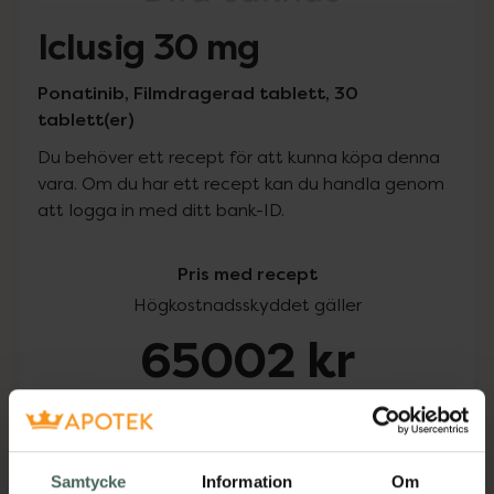
Iclusig 30 mg
Ponatinib, Filmdragerad tablett, 30
tablett(er)
Du behöver ett recept för att kunna köpa denna
vara. Om du har ett recept kan du handla genom
att logga in med ditt bank-ID.
Pris med recept
Högkostnadsskyddet gäller
65002 kr
I apotek:
65002 kr
Köp via ditt recept
Samtycke
Information
Om