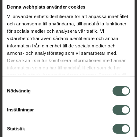
Denna webbplats använder cookies
Aktuella erbjudanden
Vi använder enhetsidentifierare för att anpassa innehållet
och annonserna till användarna, tillhandahålla funktioner
för sociala medier och analysera vår trafik. Vi
Beskrivning
Dölj
vidarebefordrar även sådana identifierare och annan
information från din enhet till de sociala medier och
EAN:
07613421061425
annons- och analysföretag som vi samarbetar med.
Dessa kan i sin tur kombinera informationen med annan
information som du har tillhandahållit eller som de har
Bipacksedel från FASS
Visa
samlat in när du har använt deras tjänster. Samtycke till
cookies är frivilligt och du kan när som helst ändra eller
Samtyckesval
återkalla ditt samtycke via webbplatsens
Nödvändig
cookieinställningar. Ett återkallat samtycke påverkar inte
lagligheten av behandling som skett innan återkallelsen.
Inställningar
Kronans Apotek finns här för dig. Du hittar oss från Skåne i
syd till Lappland i norr, och online i mobilen och på
Statistik
datorn. Oavsett vem du är så är det vårt uppdrag att