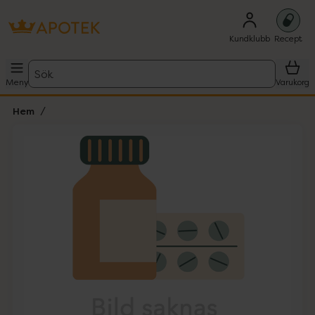
Kundklubb
Recept
Sök
Meny
Varukorg
Hem
Hoppa över Lista
Lista: . Innehåller 1 objekt.