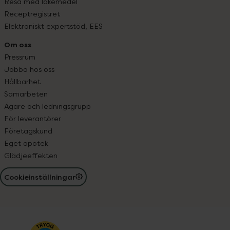
Resa med läkemedel
Receptregistret
Elektroniskt expertstöd, EES
Om oss
Pressrum
Jobba hos oss
Hållbarhet
Samarbeten
Ägare och ledningsgrupp
För leverantörer
Företagskund
Eget apotek
Glädjeeffekten
Cookieinställningar