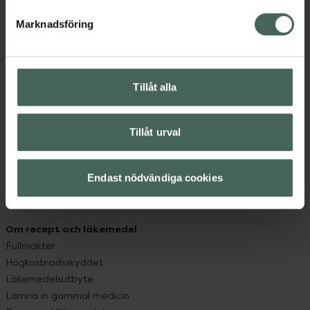
hjälpa just dig att må lite bättre. Välkommen att prata
med oss.
Marknadsföring
Kundservice
Kontakta oss
Tillåt alla
Vanliga frågor
Hitta apotek
Handla tryggt
Tillåt urval
Leverans, betalning och retur
Kundklubb
Sajtens tillgänglighet
Endast nödvändiga cookies
App
Köpvillkor
Om recept och läkemedel
Fullmakter
Högkostnadsskyddet
Läkemedelsutbyte
Lämna in gammal medicin