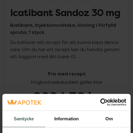
Icatibant Sandoz 30 mg
Ikatibant, Injektionsvätska, lösning i förfylld
spruta, 1 styck
Du behöver ett recept för att kunna köpa denna
vara. Om du har ett recept kan du handla genom
att logga in med ditt bank-ID.
Pris med recept
Högkostnadsskyddet gäller inte
6684,38 kr
I apotek:
6684,38 kr
Samtycke
Information
Om
Köp via ditt recept