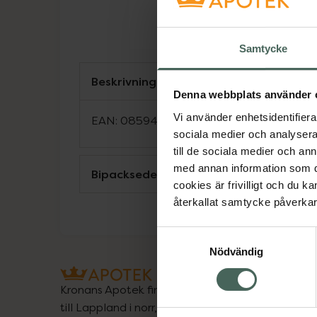
Samtycke
Beskrivning
Denna webbplats använder 
Vi använder enhetsidentifierar
EAN:
08594739269378
sociala medier och analysera 
till de sociala medier och a
med annan information som du 
Bipacksedel från FASS
cookies är frivilligt och du k
återkallat samtycke påverkar 
Samtyckesval
Nödvändig
Kronans Apotek finns här för dig. Du hittar oss fr
till Lappland i norr, och online i mobilen och på d