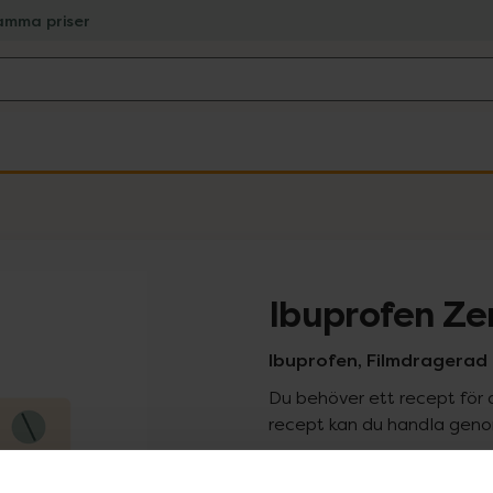
amma priser
Ibuprofen Ze
Ibuprofen, Filmdragerad 
Du behöver ett recept för 
recept kan du handla genom
Pr