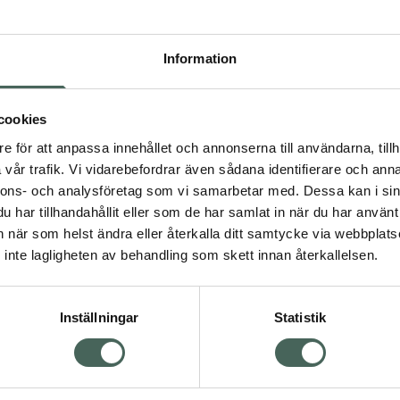
Högkos
102
Information
Dölj
I 
cookies
e för att anpassa innehållet och annonserna till användarna, tillh
Kö
vår trafik. Vi vidarebefordrar även sådana identifierare och anna
nnons- och analysföretag som vi samarbetar med. Dessa kan i sin
har tillhandahållit eller som de har samlat in när du har använt 
Visa
Aktuella erbjudanden
an när som helst ändra eller återkalla ditt samtycke via webbplats
inte lagligheten av behandling som skett innan återkallelsen.
Inställningar
Statistik
Kundservice
Om re
ån Skåne i syd
Kontakta oss
Fullma
atorn.
Vanliga frågor
Högkos