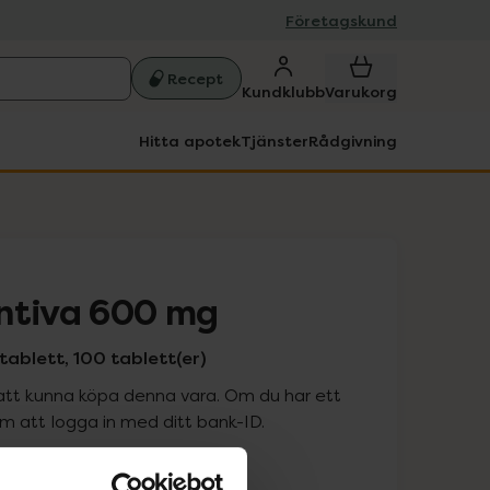
Företagskund
Recept
Kundklubb
Varukorg
Hitta apotek
Tjänster
Rådgivning
ntiva 600 mg
tablett, 100 tablett(er)
att kunna köpa denna vara. Om du har ett
 att logga in med ditt bank-ID.
is med recept