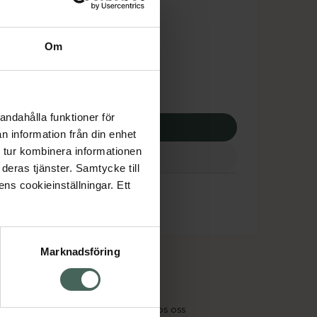
tnadsskyddet gäller
,73 kr
Om
apotek:
102,73 kr
andahålla funktioner för
p via ditt recept
n information från din enhet
 tur kombinera informationen
deras tjänster. Samtycke till
ens cookieinställningar. Ett
Marknadsföring
cept och läkemedel
Om oss
kter
Pressrum
tnadsskyddet
Jobba hos oss