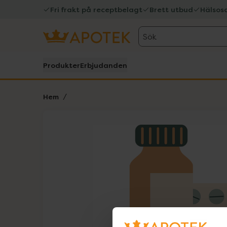
Fri frakt på receptbelagt
Brett utbud
Hälsos
Sök
Produkter
Erbjudanden
Hem
Hoppa över Lista
Lista: . Innehåller 1 objekt.