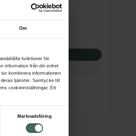
tnadsskyddet gäller
,94 kr
Om
potek:
104,94 kr
p via ditt recept
andahålla funktioner för
n information från din enhet
 tur kombinera informationen
etin
deras tjänster. Samtycke till
ens cookieinställningar. Ett
Marknadsföring
cept och läkemedel
Om oss