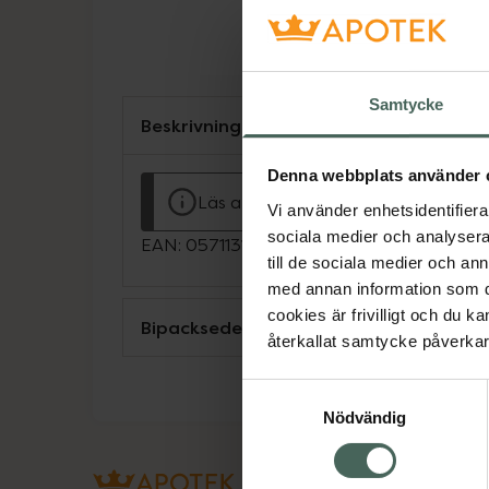
Samtycke
Beskrivning
Denna webbplats använder 
Läs alltid bipacksedeln innan använ
Vi använder enhetsidentifierar
sociala medier och analysera 
EAN:
05711313003095
till de sociala medier och a
med annan information som du 
cookies är frivilligt och du k
Bipacksedel från FASS
återkallat samtycke påverkar 
Samtyckesval
Nödvändig