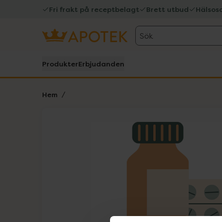
Fri frakt på receptbelagt
Brett utbud
Hälsos
Sök
Produkter
Erbjudanden
Hem
Hoppa över Lista
Lista: . Innehåller 1 objekt.