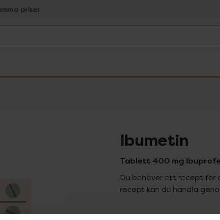
amma priser
Ibumetin
Tablett 400 mg Ibuprofe
Du behöver ett recept för 
recept kan du handla genom
Pr