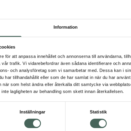
Högkos
104
Information
Dölj
I a
cookies
Kö
dning.
e för att anpassa innehållet och annonserna till användarna, tillh
vår trafik. Vi vidarebefordrar även sådana identifierare och anna
nnons- och analysföretag som vi samarbetar med. Dessa kan i sin
Fler produkter från Ibum
har tillhandahållit eller som de har samlat in när du har använt 
Aktuella erbjudanden
an när som helst ändra eller återkalla ditt samtycke via webbplats
Visa
inte lagligheten av behandling som skett innan återkallelsen.
Inställningar
Statistik
Kundservice
Om re