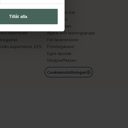
kter
Pressrum
tnadsskyddet
Jobba hos oss
Tillåt alla
edelsutbyte
Hållbarhet
in gammal medicin
Samarbeten
med läkemedel
Ägare och ledningsgrupp
registret
För leverantörer
oniskt expertstöd, EES
Företagskund
Eget apotek
Glädjeeffekten
Cookieinställningar