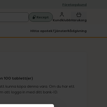
Företagskund
Recept
Kundklubb
Varukorg
Hitta apotek
Tjänster
Rådgivning
n 100 tablett(er)
att kunna köpa denna vara. Om du har ett
 att logga in med ditt bank-ID.
is med recept