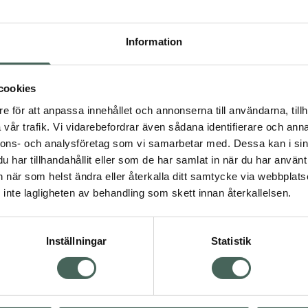
Högkos
931
Information
Dölj
cookies
I a
e för att anpassa innehållet och annonserna till användarna, tillh
Kö
dning.
vår trafik. Vi vidarebefordrar även sådana identifierare och anna
nnons- och analysföretag som vi samarbetar med. Dessa kan i sin
har tillhandahållit eller som de har samlat in när du har använt 
Aktuella erbjudanden
an när som helst ändra eller återkalla ditt samtycke via webbplats
inte lagligheten av behandling som skett innan återkallelsen.
Inställningar
Statistik
Kundservice
Om re
ån Skåne i syd
Kontakta oss
Fullma
atorn.
Vanliga frågor
Högkos