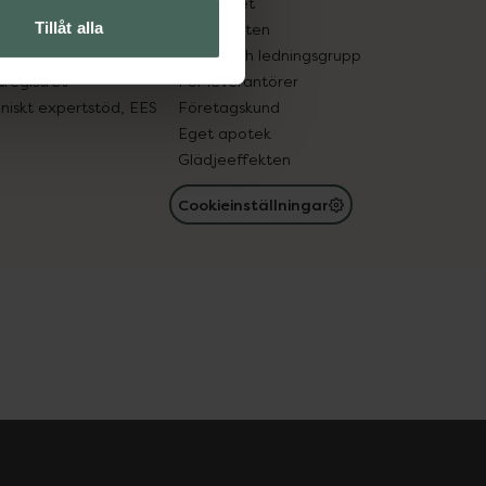
edelsutbyte
Hållbarhet
Tillåt alla
in gammal medicin
Samarbeten
med läkemedel
Ägare och ledningsgrupp
registret
För leverantörer
oniskt expertstöd, EES
Företagskund
Eget apotek
Glädjeeffekten
Cookieinställningar