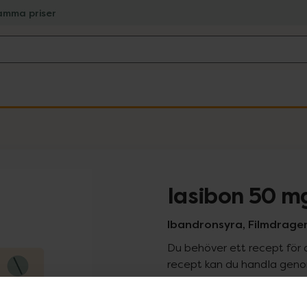
amma priser
Iasibon 50 m
Ibandronsyra, Filmdrager
Du behöver ett recept för 
recept kan du handla genom
Pr