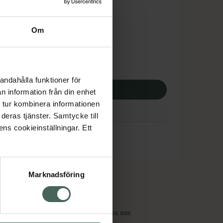
tnadsskyddet gäller
,48 kr
Om
potek:
931,48 kr
andahålla funktioner för
p via ditt recept
n information från din enhet
 tur kombinera informationen
deras tjänster. Samtycke till
ens cookieinställningar. Ett
Marknadsföring
cept och läkemedel
Om oss
kter
Pressrum
tnadsskyddet
Jobba hos oss