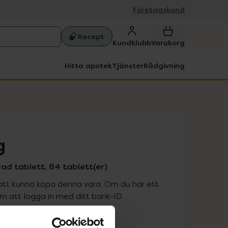
Företagskund
Recept
Kundklubb
Varukorg
Hitta apotek
Tjänster
Rådgivning
g
ad tablett, 84 tablett(er)
att kunna köpa denna vara. Om du har ett
 att logga in med ditt bank-ID.
is med recept