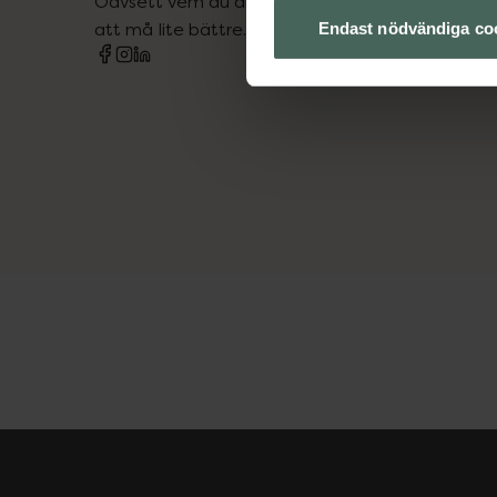
Oavsett vem du är så är det vårt uppdrag att hjä
att må lite bättre. Välkommen att prata med os
Endast nödvändiga co