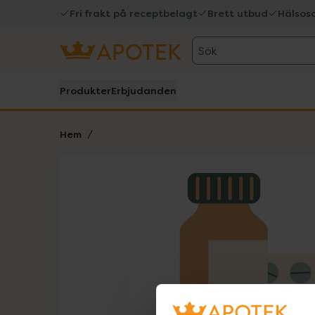
Fri frakt på receptbelagt
Brett utbud
Hälsos
Sök
Produkter
Erbjudanden
Hem
Hoppa över Lista
Lista: . Innehåller 1 objekt.