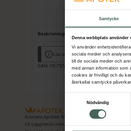
Samtycke
Beskrivning
Denna webbplats använder 
Vi använder enhetsidentifierar
Läs alltid bipacksedeln innan använ
sociala medier och analysera 
till de sociala medier och a
EAN:
05712923017250
med annan information som du 
cookies är frivilligt och du k
återkallat samtycke påverkar 
Samtyckesval
Nödvändig
Kronans Apotek finns här för dig. Du hittar oss fr
till Lappland i norr, och online i mobilen och på d