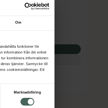
is med recept
tnadsskyddet gäller
,01 kr
Om
potek:
430,01 kr
andahålla funktioner för
p via ditt recept
n information från din enhet
 tur kombinera informationen
deras tjänster. Samtycke till
ens cookieinställningar. Ett
Marknadsföring
cept och läkemedel
Om oss