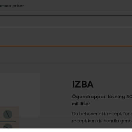
amma priser
IZBA
Ögondroppar, lösning 30
milliliter
Du behöver ett recept för 
recept kan du handla genom