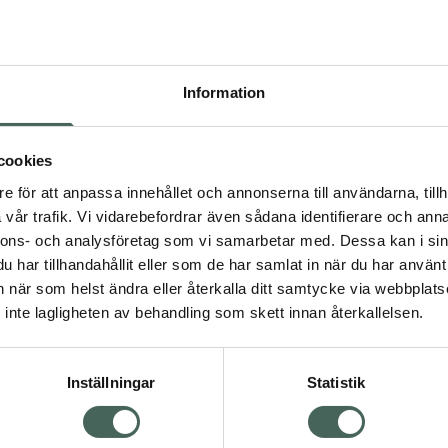
Pr
Högkos
430
Information
Dölj
I a
cookies
dning.
e för att anpassa innehållet och annonserna till användarna, tillh
Kö
vår trafik. Vi vidarebefordrar även sådana identifierare och anna
nnons- och analysföretag som vi samarbetar med. Dessa kan i sin
har tillhandahållit eller som de har samlat in när du har använt 
Aktuella erbjudanden
an när som helst ändra eller återkalla ditt samtycke via webbplats
Visa
inte lagligheten av behandling som skett innan återkallelsen.
Inställningar
Statistik
Kundservice
Om re