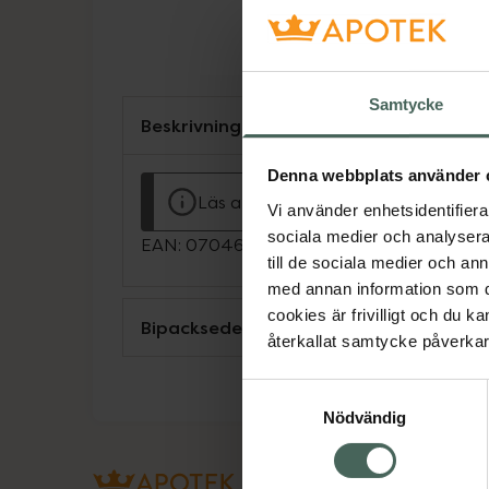
Samtycke
Beskrivning
Denna webbplats använder 
Läs alltid bipacksedeln innan använ
Vi använder enhetsidentifierar
sociala medier och analysera 
EAN:
07046264273210
till de sociala medier och a
med annan information som du 
cookies är frivilligt och du k
Bipacksedel från FASS
återkallat samtycke påverkar 
Samtyckesval
Nödvändig