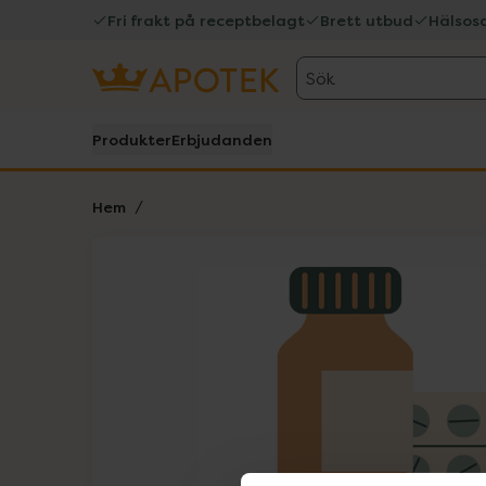
Fri frakt på receptbelagt
Brett utbud
Hälsos
Sök
Produkter
Erbjudanden
Hem
Hoppa över Lista
Lista: . Innehåller 1 objekt.