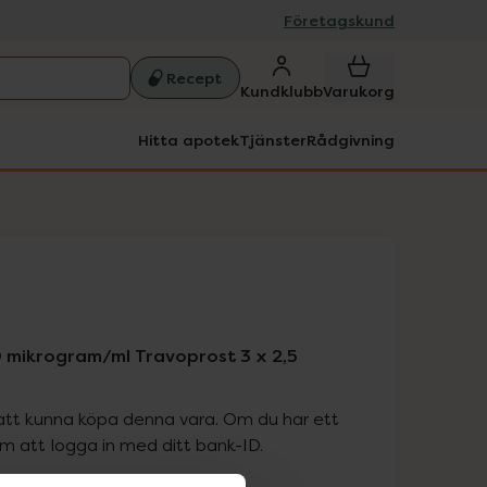
Företagskund
Recept
Kundklubb
Varukorg
Hitta apotek
Tjänster
Rådgivning
 mikrogram/ml Travoprost 3 x 2,5
att kunna köpa denna vara. Om du har ett
 att logga in med ditt bank-ID.