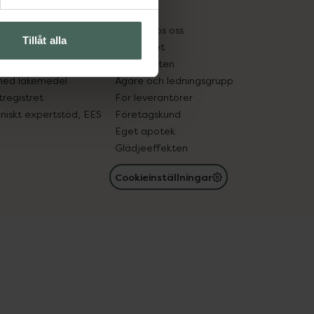
kter
Pressrum
tnadsskyddet
Jobba hos oss
Tillåt alla
edelsutbyte
Hållbarhet
in gammal medicin
Samarbeten
med läkemedel
Ägare och ledningsgrupp
registret
För leverantörer
oniskt expertstöd, EES
Företagskund
Eget apotek
Glädjeeffekten
Cookieinställningar