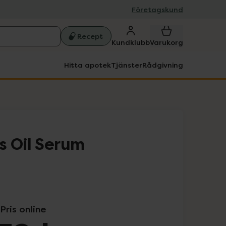
Företagskund
Recept
Kundklubb
Varukorg
Hitta apotek
Tjänster
Rådgivning
s Oil Serum
Pris online