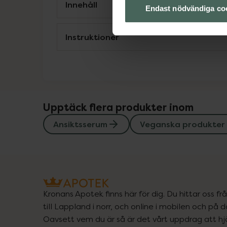
Innehåll
Endast nödvändiga co
Instruktioner
Upptäck flera produkter inom
Ansiktsserum
Veganska produkter
Kronans Apotek finns här för dig. Du hittar oss fr
till Lappland i norr, och online i mobilen och på d
Oavsett vem du är så är det vårt uppdrag att hjä