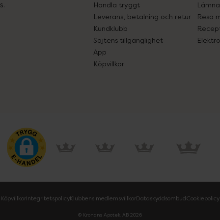
s.
Handla tryggt
Lämna 
Leverans, betalning och retur
Resa 
Kundklubb
Recept
Sajtens tillgänglighet
Elektr
App
Köpvillkor
Köpvillkor
Integritetspolicy
Klubbens medlemsvillkor
Dataskyddsombud
Cookiepolicy
© Kronans Apotek AB
2026