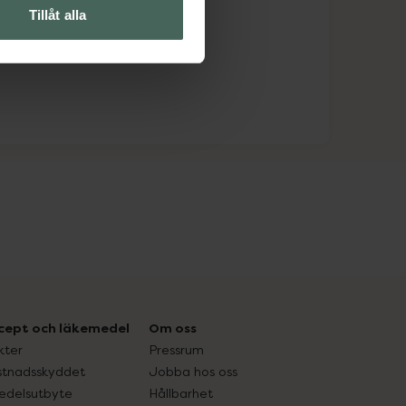
Tillåt alla
cept och läkemedel
Om oss
kter
Pressrum
tnadsskyddet
Jobba hos oss
edelsutbyte
Hållbarhet