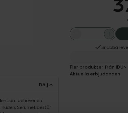
3
I
Snabba leve
Fler produkter från IDUN
Aktuella erbjudanden
Dölj
 den som behöver en
a huden. Serumet består
ån raps, havre, oliv och
 djupet. Berikad med
ia radikaler. Huden blir