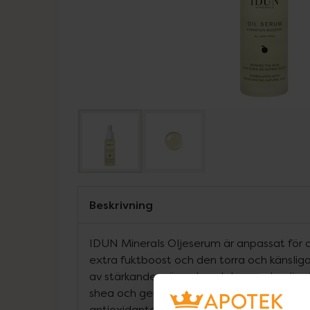
Beskrivning
IDUN Minerals Oljeserum är anpassat för
extra fuktboost och den torra och känslig
av stärkande, närande och lugnande oljor fr
shea och ger huden en riktig fuktboost på
antioxidanten vitamin E som skyddar mot fr