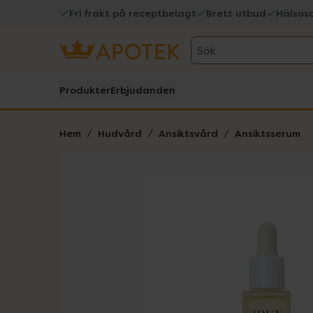
Fri frakt på receptbelagt
Brett utbud
Hälsos
Sök
Produkter
Erbjudanden
Hem
Hudvård
Ansiktsvård
Ansiktsserum
Hoppa över Lista
Lista: . Innehåller 2 objekt.