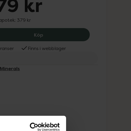
79 kr
 apotek:
379 kr
IDUN Minerals Oil Serum, 379 kr.
Köp
ranser
Finns i webblager
 Minerals