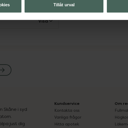
Visa
okies
Tillåt urval
Visa
Kundservice
Om re
ån Skåne i syd
Kontakta oss
Fullma
atorn.
Vanliga frågor
Högkos
lpa just dig
Hitta apotek
Läkem