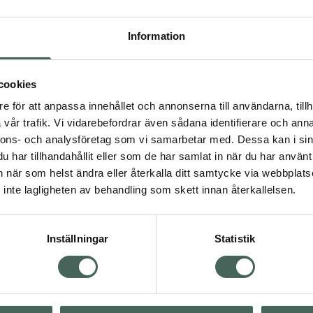
r snabbt in i huden vid
Kan användas både på
Information
n eller efter
 fördel även blandas
Pipetten gör
cookies
e och hals.
e för att anpassa innehållet och annonserna till användarna, tillh
iska silikoner,
vår trafik. Vi vidarebefordrar även sådana identifierare och anna
k.
nnons- och analysföretag som vi samarbetar med. Dessa kan i sin
har tillhandahållit eller som de har samlat in när du har använt 
an när som helst ändra eller återkalla ditt samtycke via webbplats
inte lagligheten av behandling som skett innan återkallelsen.
Inställningar
Statistik
Visa