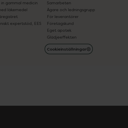
in gammal medicin
Samarbeten
med läkemedel
Ägare och ledningsgrupp
registret
För leverantörer
oniskt expertstöd, EES
Företagskund
Eget apotek
Glädjeeffekten
Cookieinställningar