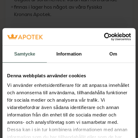
finnas i lager hos något av våra fysiska
Kronans Apotek.
Fler produkter från Utgått
Aktuella erbjudanden
Samtycke
Information
Om
Beskrivning
Dölj
Denna webbplats använder cookies
IDUN Minerals Ögonskugga Prästkrage
Vi använder enhetsidentifierare för att anpassa innehållet
innehåller mineralpigment och ger intensiv
och annonserna till användarna, tillhandahålla funktioner
färg och matt finish. Texturen är sammetslen
för sociala medier och analysera vår trafik. Vi
och enkel att arbeta med. Passar även för
vidarebefordrar även sådana identifierare och annan
personer med känslig hy eller känsliga ögon.
information från din enhet till de sociala medier och
100% Vegansk och fri från cykliska silikoner,
annons- och analysföretag som vi samarbetar med.
talk, parfym, nanopartiklar och bismuth.
Dessa kan i sin tur kombinera informationen med annan
Jämförpris
53000 kr
/
kg
information som du har tillhandahållit eller som de har