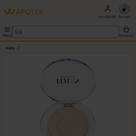
Kundklubb
Recept
Sök
Meny
Varukorg
Hem
Hoppa över Lista
Lista: . Innehåller 5 objekt.