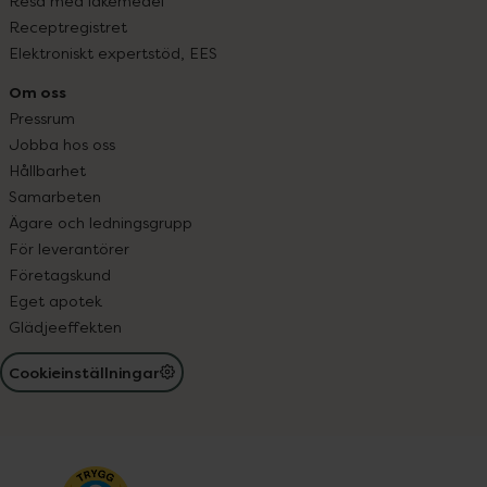
Resa med läkemedel
Receptregistret
Elektroniskt expertstöd, EES
Om oss
Pressrum
Jobba hos oss
Hållbarhet
Samarbeten
Ägare och ledningsgrupp
För leverantörer
Företagskund
Eget apotek
Glädjeeffekten
Cookieinställningar