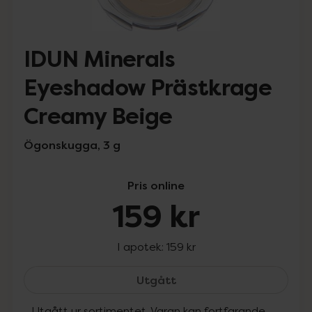
IDUN Minerals
Eyeshadow Prästkrage
Creamy Beige
Ögonskugga, 3 g
Pris online
159 kr
I apotek:
159 kr
IDUN Minerals Eyeshadow
Utgått
Utgått ur sortimentet. Varan kan fortfarande