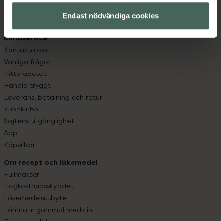
med oss.
Endast nödvändiga cookies
Kundservice
Kontakta oss
Vanliga frågor
Hitta apotek
Handla tryggt
Leverans, betalning och retur
Kundklubb
Sajtens tillgänglighet
App
Köpvillkor
Om recept och läkemedel
Fullmakter
Högkostnadsskyddet
Läkemedelsutbyte
Lämna in gammal medicin