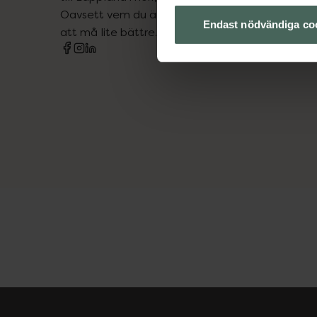
Oavsett vem du är så är det vårt uppdrag att hjä
Endast nödvändiga co
att må lite bättre. Välkommen att prata med os