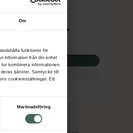
is med recept
dsskyddet gäller inte
Om
8,80 kr
otek:
47138,80 kr
andahålla funktioner för
n information från din enhet
p via ditt recept
 tur kombinera informationen
deras tjänster. Samtycke till
ens cookieinställningar. Ett
Marknadsföring
cept och läkemedel
Om oss
kter
Pressrum
tnadsskyddet
Jobba hos oss