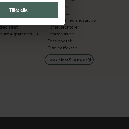
edelsutbyte
Hållbarhet
Tillåt alla
in gammal medicin
Samarbeten
med läkemedel
Ägare och ledningsgrupp
registret
För leverantörer
oniskt expertstöd, EES
Företagskund
Eget apotek
Glädjeeffekten
Cookieinställningar