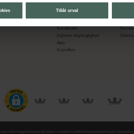
lpa just dig
Hitta apotek
Läkem
okies
Tillåt urval
s.
Handla tryggt
Lämna 
Leverans, betalning och retur
Resa 
Kundklubb
Recept
Sajtens tillgänglighet
Elektr
App
Köpvillkor
Köpvillkor
Integritetspolicy
Klubbens medlemsvillkor
Dataskyddsombud
Cookiepolicy