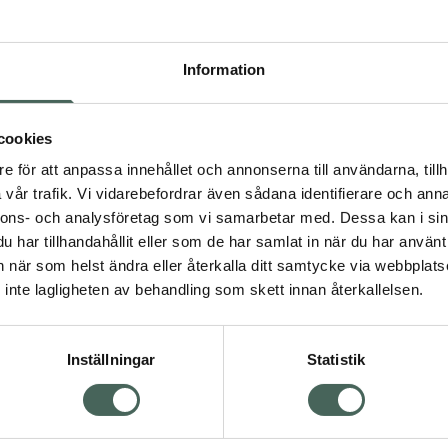
Pr
Högkostna
Information
4713
Dölj
cookies
I ap
e för att anpassa innehållet och annonserna till användarna, tillh
vår trafik. Vi vidarebefordrar även sådana identifierare och anna
Kö
nnons- och analysföretag som vi samarbetar med. Dessa kan i sin
har tillhandahållit eller som de har samlat in när du har använt 
Visa
an när som helst ändra eller återkalla ditt samtycke via webbplats
Aktuella erbjudanden
inte lagligheten av behandling som skett innan återkallelsen.
Inställningar
Statistik
Kundservice
Om re
ån Skåne i syd
Kontakta oss
Fullma
atorn.
Vanliga frågor
Högkos