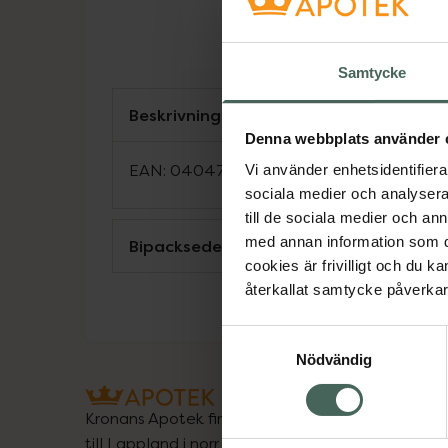
Samtycke
Beskrivning
Denna webbplats använder 
EAN:
04047725120565
Vi använder enhetsidentifierar
sociala medier och analysera 
till de sociala medier och a
med annan information som du 
Bipacksedel från FASS
cookies är frivilligt och du k
återkallat samtycke påverkar 
Samtyckesval
Nödvändig
Kronans Apotek finns här för dig. Du hittar oss fr
till Lappland i norr, och online i mobilen och på d