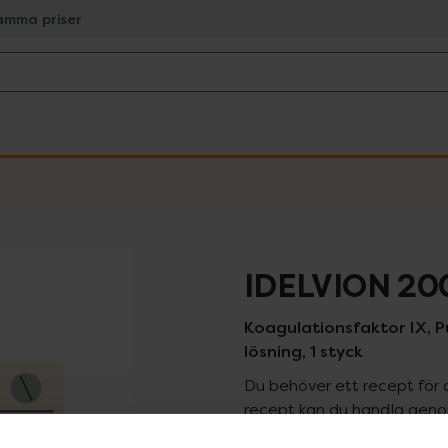
amma priser
IDELVION 20
Koagulationsfaktor IX, Pu
lösning, 1 styck
Du behöver ett recept för 
recept kan du handla genom