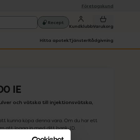
Företagskund
Recept
Kundklubb
Varukorg
Hitta apotek
Tjänster
Rådgivning
00 IE
lver och vätska till injektionsvätska,
att kunna köpa denna vara. Om du har ett
 att logga in med ditt bank-ID.