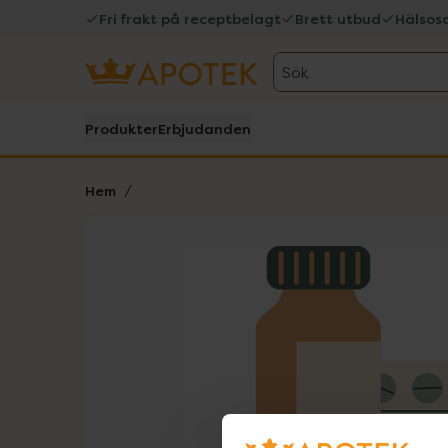
Fri frakt på receptbelagt
Brett utbud
Hälsos
Sök
Produkter
Erbjudanden
Hem
Hoppa över Lista
Lista: . Innehåller 1 objekt.