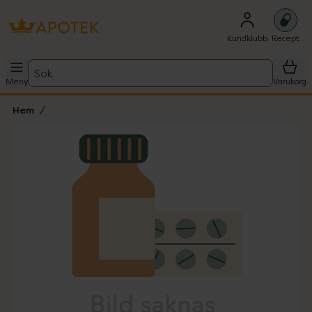
Kundklubb
Recept
Sök
Meny
Varukorg
Hem
Hoppa över Lista
Lista: . Innehåller 1 objekt.