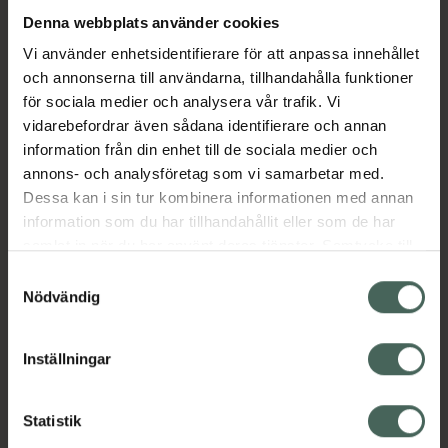
Denna webbplats använder cookies
Aktuella erbjudanden
Vi använder enhetsidentifierare för att anpassa innehållet
och annonserna till användarna, tillhandahålla funktioner
för sociala medier och analysera vår trafik. Vi
Beskrivning
Dölj
vidarebefordrar även sådana identifierare och annan
information från din enhet till de sociala medier och
EAN:
04047725120558
annons- och analysföretag som vi samarbetar med.
Dessa kan i sin tur kombinera informationen med annan
information som du har tillhandahållit eller som de har
Bipacksedel från FASS
Visa
samlat in när du har använt deras tjänster. Samtycke till
cookies är frivilligt och du kan när som helst ändra eller
Samtyckesval
återkalla ditt samtycke via webbplatsens
Nödvändig
cookieinställningar. Ett återkallat samtycke påverkar inte
lagligheten av behandling som skett innan återkallelsen.
Inställningar
Kronans Apotek finns här för dig. Du hittar oss från Skåne i
syd till Lappland i norr, och online i mobilen och på
Statistik
datorn. Oavsett vem du är så är det vårt uppdrag att