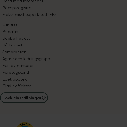
Resa med läkemedel
Receptregistret
Elektroniskt expertstöd, EES
Om oss
Pressrum
Jobba hos oss
Hållbarhet
Samarbeten
Ägare och ledningsgrupp
För leverantörer
Företagskund
Eget apotek
Glädjeeffekten
Cookieinställningar