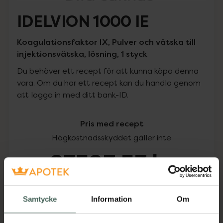
IDELVION 1000 IE
Koagulationsfaktor IX, Pulver och vätska till
injektionsvätska, lösning, 1 styck
Du behöver ett recept för att kunna köpa denna
vara. Om du har ett recept kan du handla genom
att logga in med ditt bank-ID.
Pris med recept
Högkostnadsskyddet gäller inte
23593,53 kr
I apotek:
23593,53 kr
Samtycke
Information
Om
Köp via ditt recept