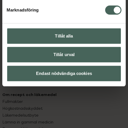
hjälpa just dig att må lite bättre. Välkommen att prata
med oss.
Marknadsföring
Kundservice
Kontakta oss
Tillåt alla
Vanliga frågor
Hitta apotek
Handla tryggt
Tillåt urval
Leverans, betalning och retur
Kundklubb
Sajtens tillgänglighet
Endast nödvändiga cookies
App
Köpvillkor
Om recept och läkemedel
Fullmakter
Högkostnadsskyddet
Läkemedelsutbyte
Lämna in gammal medicin