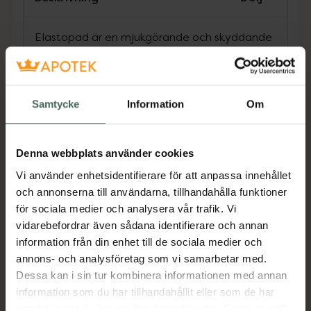
Elastopad är en mjukgörande och skyddande
hudsalva för tjock, torr eller sprucken hud.
Mjukar upp förtjockade hudområden på
benutskott (armbågar, haser). Elastopad tillför
fukt och skyddar nosspegeln och
Samtycke
Information
Om
öronlapparna från UV-strålar. Innehåller
klorhexidindiglukonat och lanolin som skyddar
huden och förhindrar uttorkning.
Denna webbplats använder cookies
Vi använder enhetsidentifierare för att anpassa innehållet
Jämförpris
4266,67 kr
/
kg
och annonserna till användarna, tillhandahålla funktioner
EAN:
08009722000345
för sociala medier och analysera vår trafik. Vi
Kategorier:
vidarebefordrar även sådana identifierare och annan
information från din enhet till de sociala medier och
Djurvård
Hund
annons- och analysföretag som vi samarbetar med.
Dessa kan i sin tur kombinera informationen med annan
information som du har tillhandahållit eller som de har
Innehåll
Visa
samlat in när du har använt deras tjänster. Samtycke till