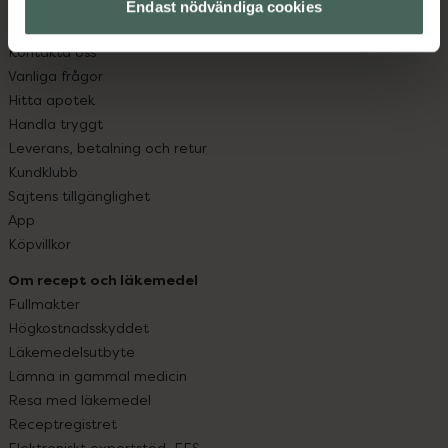
Endast nödvändiga cookies
Kundservice
Kontakta oss
Vanliga frågor
Hitta apotek
Handla tryggt
Leverans, betalning och retur
Kundklubb
Sajtens tillgänglighet
App
Köpvillkor
Om recept och läkemedel
Fullmakter
Högkostnadsskyddet
Läkemedelsutbyte
Lämna in gammal medicin
Resa med läkemedel
Receptregistret
Elektroniskt expertstöd, EES