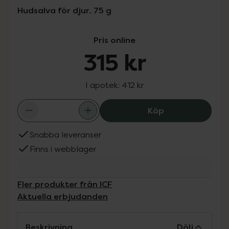
Hudsalva för djur. 75 g
Pris online
315 kr
I apotek:
412 kr
ICF ElastoPad, 3
Köp
Snabba leveranser
Finns i webblager
Fler produkter från ICF
Aktuella erbjudanden
Beskrivning
Dölj