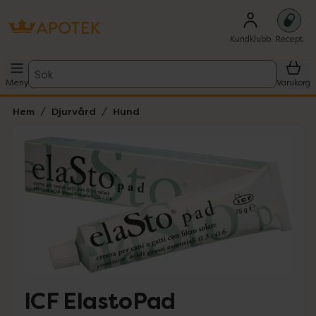
Kundklubb
Recept
Sök
Meny
Varukorg
Hem
Djurvård
Hund
Hoppa över Lista
Lista: . Innehåller 1 objekt.
ICF ElastoPad