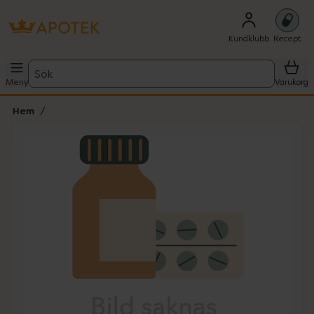
Kundklubb
Recept
Sök
Meny
Varukorg
Hem
Hoppa över Lista
Lista: . Innehåller 1 objekt.