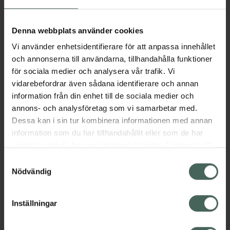
Aktuella erbjudanden
Denna webbplats använder cookies
Vi använder enhetsidentifierare för att anpassa innehållet
Beskrivning
Dölj
och annonserna till användarna, tillhandahålla funktioner
för sociala medier och analysera vår trafik. Vi
vidarebefordrar även sådana identifierare och annan
Läs alltid bipacksedeln innan
information från din enhet till de sociala medier och
användning.
annons- och analysföretag som vi samarbetar med.
Dessa kan i sin tur kombinera informationen med annan
EAN:
05714191006769
information som du har tillhandahållit eller som de har
samlat in när du har använt deras tjänster. Samtycke till
cookies är frivilligt och du kan när som helst ändra eller
Bipacksedel från FASS
Visa
Samtyckesval
återkalla ditt samtycke via webbplatsens
Nödvändig
cookieinställningar. Ett återkallat samtycke påverkar inte
lagligheten av behandling som skett innan återkallelsen.
Inställningar