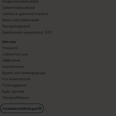
Högkostnadsskyddet
Läkemedelsutbyte
Lämna in gammal medicin
Resa med läkemedel
Receptregistret
Elektroniskt expertstöd, EES
Om oss
Pressrum
Jobba hos oss
Hållbarhet
Samarbeten
Ägare och ledningsgrupp
För leverantörer
Företagskund
Eget apotek
Glädjeeffekten
Cookieinställningar