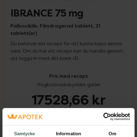
IBRANCE 75 mg
Palbociklib, Filmdragerad tablett, 21
tablett(er)
Du behöver ett recept för att kunna köpa denna
vara. Om du har ett recept kan du handla genom
att logga in med ditt bank-ID.
Pris med recept
Högkostnadsskyddet gäller
17528,66 kr
I apotek:
17528,66 kr
Köp via ditt recept
Samtycke
Information
Om