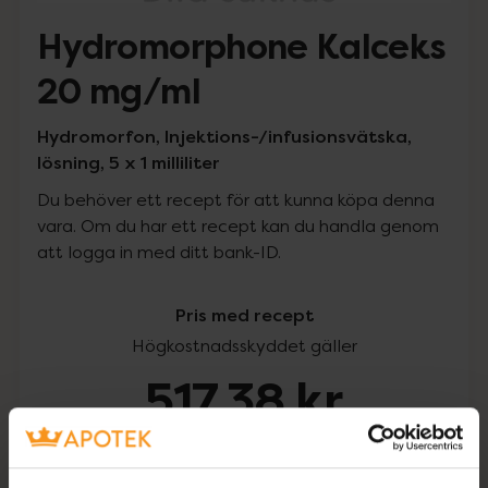
Hydromorphone Kalceks
20 mg/ml
Hydromorfon, Injektions-/infusionsvätska,
lösning, 5 x 1 milliliter
Du behöver ett recept för att kunna köpa denna
vara. Om du har ett recept kan du handla genom
att logga in med ditt bank-ID.
Pris med recept
Högkostnadsskyddet gäller
517,38 kr
I apotek:
517,38 kr