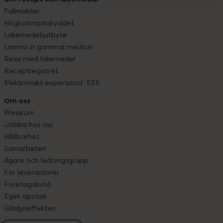
Fullmakter
Högkostnadsskyddet
Läkemedelsutbyte
Lämna in gammal medicin
Resa med läkemedel
Receptregistret
Elektroniskt expertstöd, EES
Om oss
Pressrum
Jobba hos oss
Hållbarhet
Samarbeten
Ägare och ledningsgrupp
För leverantörer
Företagskund
Eget apotek
Glädjeeffekten