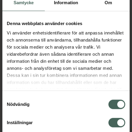
Köp via ditt recept
Samtycke
Information
Om
Denna webbplats använder cookies
Aktuella erbjudanden
Vi använder enhetsidentifierare för att anpassa innehållet
och annonserna till användarna, tillhandahålla funktioner
Beskrivning
Dölj
för sociala medier och analysera vår trafik. Vi
vidarebefordrar även sådana identifierare och annan
information från din enhet till de sociala medier och
Läs alltid bipacksedeln innan
annons- och analysföretag som vi samarbetar med.
användning.
Dessa kan i sin tur kombinera informationen med annan
EAN:
04750341003449
information som du har tillhandahållit eller som de har
samlat in när du har använt deras tjänster. Samtycke till
cookies är frivilligt och du kan när som helst ändra eller
Samtyckesval
återkalla ditt samtycke via webbplatsens
Nödvändig
Bipacksedel från FASS
Visa
cookieinställningar. Ett återkallat samtycke påverkar inte
lagligheten av behandling som skett innan återkallelsen.
Inställningar