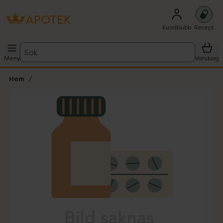
Kundklubb
Recept
Sök
Meny
Varukorg
Hem
Hoppa över Lista
Lista: . Innehåller 1 objekt.