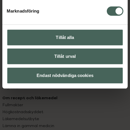
hjälpa just dig att må lite bättre. Välkommen att prata
med oss.
Marknadsföring
Kundservice
Kontakta oss
Tillåt alla
Vanliga frågor
Hitta apotek
Handla tryggt
Tillåt urval
Leverans, betalning och retur
Kundklubb
Sajtens tillgänglighet
Endast nödvändiga cookies
App
Köpvillkor
Om recept och läkemedel
Fullmakter
Högkostnadsskyddet
Läkemedelsutbyte
Lämna in gammal medicin