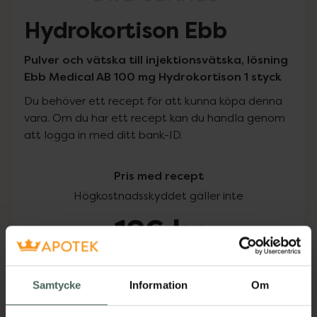
Hydrokortison Ebb
Pulver och vätska till injektionsvätska, lösning
Ebb Medical AB 100 mg Hydrokortison 1 styck
Du behöver ett recept för att kunna köpa denna
vara. Om du har ett recept kan du handla genom
att logga in med ditt bank-ID.
Pris med recept
Högkostnadsskyddet gäller inte
126 kr
I apotek:
126 kr
Samtycke
Information
Om
Köp via ditt recept