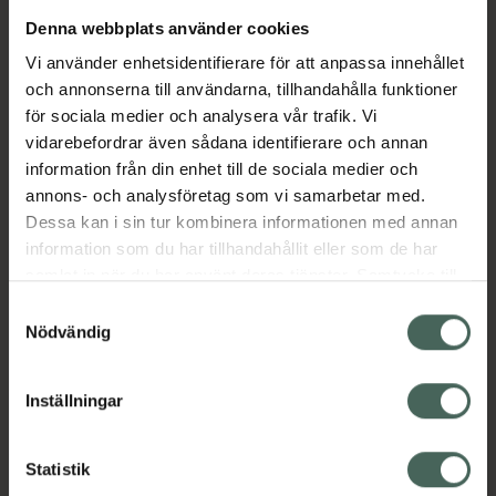
Denna webbplats använder cookies
Aktuella erbjudanden
Vi använder enhetsidentifierare för att anpassa innehållet
och annonserna till användarna, tillhandahålla funktioner
Beskrivning
Dölj
för sociala medier och analysera vår trafik. Vi
vidarebefordrar även sådana identifierare och annan
information från din enhet till de sociala medier och
Läs alltid bipacksedeln innan
annons- och analysföretag som vi samarbetar med.
användning.
Dessa kan i sin tur kombinera informationen med annan
information som du har tillhandahållit eller som de har
EAN:
07350096040088
samlat in när du har använt deras tjänster. Samtycke till
cookies är frivilligt och du kan när som helst ändra eller
Samtyckesval
återkalla ditt samtycke via webbplatsens
Nödvändig
cookieinställningar. Ett återkallat samtycke påverkar inte
lagligheten av behandling som skett innan återkallelsen.
Inställningar
Kronans Apotek finns här för dig. Du hittar oss från Skåne i
syd till Lappland i norr, och online i mobilen och på
Statistik
datorn. Oavsett vem du är så är det vårt uppdrag att