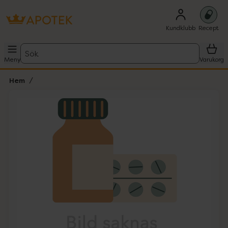
Kundklubb
Recept
Sök
Meny
Varukorg
Hem
Hoppa över Lista
Lista: . Innehåller 1 objekt.