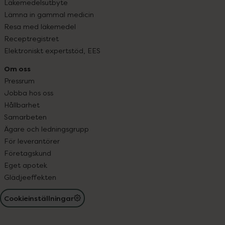
Läkemedelsutbyte
Lämna in gammal medicin
Resa med läkemedel
Receptregistret
Elektroniskt expertstöd, EES
Om oss
Pressrum
Jobba hos oss
Hållbarhet
Samarbeten
Ägare och ledningsgrupp
För leverantörer
Företagskund
Eget apotek
Glädjeeffekten
Cookieinställningar