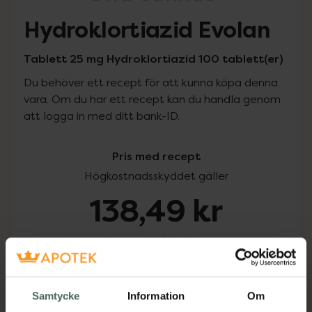
Hydroklortiazid Evolan
Tablett 25 mg Hydroklortiazid 100 tablett(er)
Du behöver ett recept för att kunna köpa denna
vara. Om du har ett recept kan du handla genom
att logga in med ditt bank-ID.
Pris med recept
Högkostnadsskyddet gäller
138,49 kr
I apotek:
138,49 kr
Köp via ditt recept
Samtycke
Information
Om