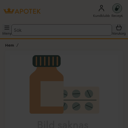
Kundklubb
Recept
Sök
Meny
Varukorg
Hem
Hoppa över Lista
Lista: . Innehåller 1 objekt.