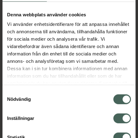
Aktuella erbjudanden
Denna webbplats använder cookies
Vi använder enhetsidentifierare för att anpassa innehållet
Beskrivning
Dölj
och annonserna till användarna, tillhandahålla funktioner
för sociala medier och analysera vår trafik. Vi
vidarebefordrar även sådana identifierare och annan
Läs alltid bipacksedeln innan
information från din enhet till de sociala medier och
användning.
annons- och analysföretag som vi samarbetar med.
EAN:
07046260969674
Dessa kan i sin tur kombinera informationen med annan
information som du har tillhandahållit eller som de har
samlat in när du har använt deras tjänster. Samtycke till
Bipacksedel från FASS
Visa
cookies är frivilligt och du kan när som helst ändra eller
Samtyckesval
återkalla ditt samtycke via webbplatsens
Nödvändig
cookieinställningar. Ett återkallat samtycke påverkar inte
lagligheten av behandling som skett innan återkallelsen.
Inställningar
Kronans Apotek finns här för dig. Du hittar oss från Skåne i
Statistik