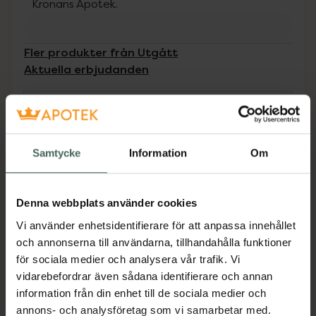
Kronans Apotek.
Fler produkter från Utgått
Aktuella erbjudanden
Beskrivning
Dölj
Samtycke
Information
Om
Medicinteknisk produkt.
Tillverkaren garanterar genom
CE-märkning att produkten är
Denna webbplats använder cookies
säker att använda och uppfyller
Vi använder enhetsidentifierare för att anpassa innehållet
gällande krav.
och annonserna till användarna, tillhandahålla funktioner
Hydrocoll är ett självhäftande, absorberande
för sociala medier och analysera vår trafik. Vi
hydrokolloidförband med semipermeabel
vidarebefordrar även sådana identifierare och annan
ovansida som är ogenomtränglig för vätska
information från din enhet till de sociala medier och
och bakterier. Hydrokolloiden bildar en gel när
annons- och analysföretag som vi samarbetar med.