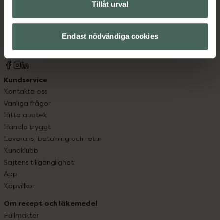
Tillåt urval
Kronans Apotek finns här för dig. Du hittar oss från Skåne i
syd till Lappland i norr, och online i mobilen och på
datorn. Oavsett vem du är så är det vårt uppdrag att
Endast nödvändiga cookies
hjälpa just dig att må lite bättre. Välkommen att prata
med oss.
Kundservice
Kontakta oss
Vanliga frågor
Hitta apotek
Handla tryggt
Leverans, betalning och retur
Kundklubb
Sajtens tillgänglighet
App
Köpvillkor
Om recept och läkemedel
Fullmakter