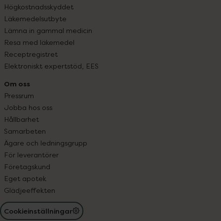
Högkostnadsskyddet
Läkemedelsutbyte
Lämna in gammal medicin
Resa med läkemedel
Receptregistret
Elektroniskt expertstöd, EES
Om oss
Pressrum
Jobba hos oss
Hållbarhet
Samarbeten
Ägare och ledningsgrupp
För leverantörer
Företagskund
Eget apotek
Glädjeeffekten
Cookieinställningar