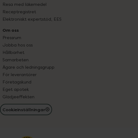
Resa med läkemedel
Receptregistret
Elektroniskt expertstöd, EES
Om oss
Pressrum
Jobba hos oss
Hållbarhet
Samarbeten
Ägare och ledningsgrupp
För leverantörer
Företagskund
Eget apotek
Glädjeeffekten
Cookieinställningar