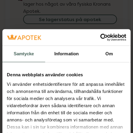
lager hos något av våra fysiska Kronans
Apotek.
Se lagerstatus på apotek
Få mejl när varan finns i lager online
Din e-postadress
Samtycke
Information
Om
villkoren
Jag accepterar
Denna webbplats använder cookies
Spara
Vi använder enhetsidentifierare för att anpassa innehållet
och annonserna till användarna, tillhandahålla funktioner
för sociala medier och analysera vår trafik. Vi
Aktuella erbjudanden
vidarebefordrar även sådana identifierare och annan
information från din enhet till de sociala medier och
Beskrivning
Dölj
annons- och analysföretag som vi samarbetar med.
Dessa kan i sin tur kombinera informationen med annan