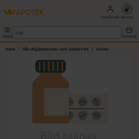
Kundklubb
Recept
Sök
Meny
Varukorg
Hem
Vårdhjälpmedel och säkerhet
Stomi
Hoppa över Lista
Lista: . Innehåller 1 objekt.