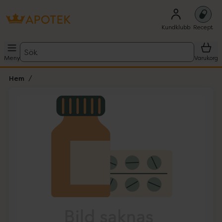
Kundklubb
Recept
Sök
Meny
Varukorg
Hem
Hoppa över Lista
Lista: . Innehåller 1 objekt.