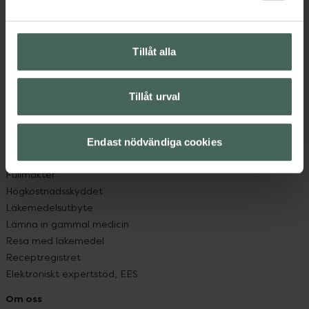
Kontakta oss
Vanliga frågor
Hitta apotek
Handla tryggt
Tillåt alla
Leverans, betalning och retur
Kundklubb
Tillåt urval
Sajtens tillgänglighet
App
Köpvillkor
Endast nödvändiga cookies
Om recept och läkemedel
Fullmakter
Högkostnadsskyddet
Läkemedelsutbyte
Lämna in gammal medicin
Resa med läkemedel
Receptregistret
Elektroniskt expertstöd, EES
Om oss