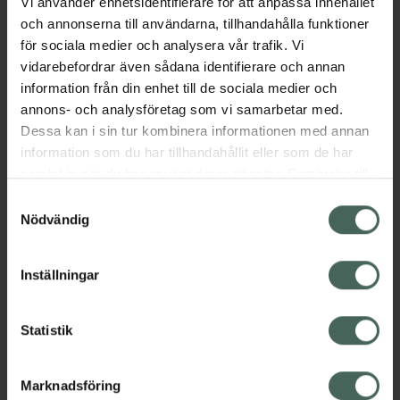
Vi använder enhetsidentifierare för att anpassa innehållet
och annonserna till användarna, tillhandahålla funktioner
Aktuella erbjudanden
för sociala medier och analysera vår trafik. Vi
vidarebefordrar även sådana identifierare och annan
information från din enhet till de sociala medier och
Beskrivning
Dölj
annons- och analysföretag som vi samarbetar med.
Dessa kan i sin tur kombinera informationen med annan
information som du har tillhandahållit eller som de har
samlat in när du har använt deras tjänster. Samtycke till
cookies är frivilligt och du kan när som helst ändra eller
Samtyckesval
återkalla ditt samtycke via webbplatsens
Nödvändig
cookieinställningar. Ett återkallat samtycke påverkar inte
Kronans Apotek finns här för dig. Du hittar oss från Skåne i
lagligheten av behandling som skett innan återkallelsen.
syd till Lappland i norr, och online i mobilen och på
Inställningar
datorn. Oavsett vem du är så är det vårt uppdrag att
hjälpa just dig att må lite bättre. Välkommen att prata
Statistik
med oss.
Kundservice
Marknadsföring