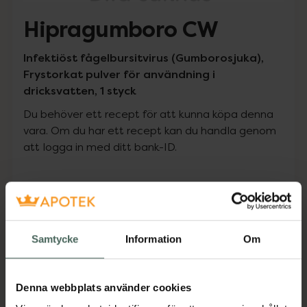
Hipragumboro CW
Infektiöst fågelbursitvirus (Gumborosjuka),
Frystorkat pulver för användning i
dricksvatten, 1 styck
Du behöver ett recept för att kunna köpa denna
vara. Om du har ett recept kan du handla genom
att logga in med ditt bank-ID.
Pris med recept
Högkostnadsskyddet gäller inte
0 kr
Samtycke
Information
Om
Köp via ditt recept
Denna webbplats använder cookies