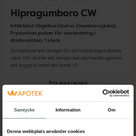
Hipragumboro CW
Infektiöst fågelbursitvirus (Gumborosjuka),
Frystorkat pulver för användning i
dricksvatten, 1 styck
Du behöver ett recept för att kunna köpa denna
vara. Om du har ett recept kan du handla genom
att logga in med ditt bank-ID.
Pris med recept
Högkostnadsskyddet gäller inte
0 kr
Samtycke
Information
Om
Köp via ditt recept
Denna webbplats använder cookies