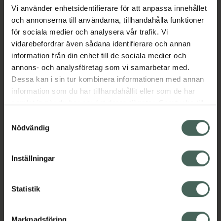
Vi använder enhetsidentifierare för att anpassa innehållet
och annonserna till användarna, tillhandahålla funktioner
Aktuella erbjudanden
för sociala medier och analysera vår trafik. Vi
vidarebefordrar även sådana identifierare och annan
Beskrivning
Dölj
information från din enhet till de sociala medier och
annons- och analysföretag som vi samarbetar med.
Dessa kan i sin tur kombinera informationen med annan
information som du har tillhandahållit eller som de har
samlat in när du har använt deras tjänster. Samtycke till
cookies är frivilligt och du kan när som helst ändra eller
Samtyckesval
återkalla ditt samtycke via webbplatsens
Nödvändig
cookieinställningar. Ett återkallat samtycke påverkar inte
Kronans Apotek finns här för dig. Du hittar oss från Skåne i
lagligheten av behandling som skett innan återkallelsen.
Inställningar
syd till Lappland i norr, och online i mobilen och på
datorn. Oavsett vem du är så är det vårt uppdrag att
hjälpa just dig att må lite bättre. Välkommen att prata
Statistik
med oss.
Marknadsföring