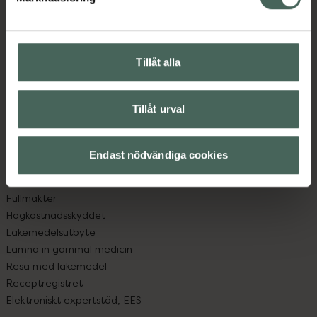
Kundservice
Kontakta oss
Vanliga frågor
Hitta apotek
Tillåt alla
Handla tryggt
Leverans, betalning och retur
Kundklubb
Tillåt urval
Sajtens tillgänglighet
App
Endast nödvändiga cookies
Köpvillkor
Om recept och läkemedel
Fullmakter
Högkostnadsskyddet
Läkemedelsutbyte
Lämna in gammal medicin
Resa med läkemedel
Receptregistret
Elektroniskt expertstöd, EES