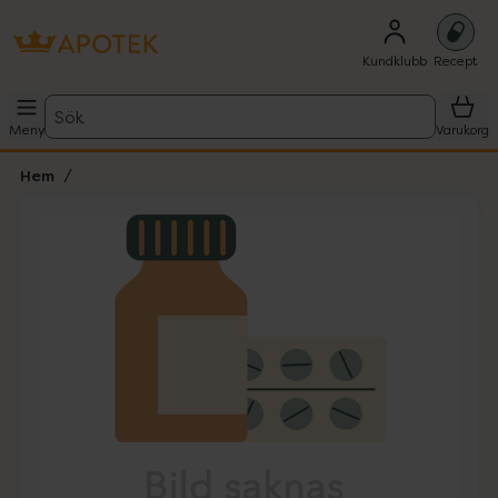
Kundklubb
Recept
Sök
Meny
Varukorg
Hem
Hoppa över Lista
Lista: . Innehåller 1 objekt.