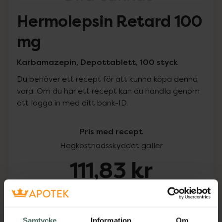
Hermolepsin Retard 100
mg
Karbamazepin, Depottablett, 100 styck
Du behöver ett recept för att kunna köpa denna
vara. Om du har ett recept kan du handla genom
att logga in med ditt bank-ID.
Pris med recept
Högkostnadsskyddet gäller
111,83 kr
I apotek:
111,83 kr
Köp via ditt recept
Samtycke
Information
Om