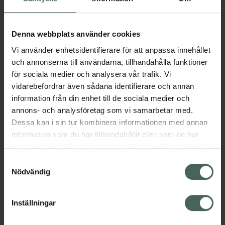
Aktuella erbjudanden
Denna webbplats använder cookies
Vi använder enhetsidentifierare för att anpassa innehållet
Beskrivning
Dölj
och annonserna till användarna, tillhandahålla funktioner
för sociala medier och analysera vår trafik. Vi
vidarebefordrar även sådana identifierare och annan
Läs alltid bipacksedeln innan
information från din enhet till de sociala medier och
användning.
annons- och analysföretag som vi samarbetar med.
Dessa kan i sin tur kombinera informationen med annan
EAN:
06432100036087
information som du har tillhandahållit eller som de har
samlat in när du har använt deras tjänster. Samtycke till
cookies är frivilligt och du kan när som helst ändra eller
Samtyckesval
Bipacksedel från FASS
Visa
återkalla ditt samtycke via webbplatsens
Nödvändig
cookieinställningar. Ett återkallat samtycke påverkar inte
lagligheten av behandling som skett innan återkallelsen.
Inställningar