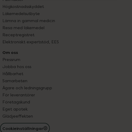
Högkostnadsskyddet
Läkemedelsutbyte
Lämna in gammal medicin
Resa med läkemedel
Receptregistret
Elektroniskt expertstöd, EES
Om oss
Pressrum
Jobba hos oss
Hållbarhet
Samarbeten
Ägare och ledningsgrupp
För leverantörer
Företagskund
Eget apotek
Glädjeeffekten
Cookieinställningar