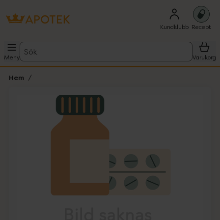
Kundklubb
Recept
Sök
Meny
Varukorg
Hem
Hoppa över Lista
Lista: . Innehåller 1 objekt.