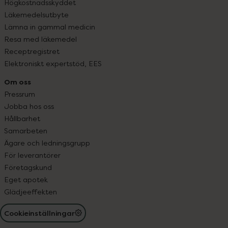
Högkostnadsskyddet
Läkemedelsutbyte
Lämna in gammal medicin
Resa med läkemedel
Receptregistret
Elektroniskt expertstöd, EES
Om oss
Pressrum
Jobba hos oss
Hållbarhet
Samarbeten
Ägare och ledningsgrupp
För leverantörer
Företagskund
Eget apotek
Glädjeeffekten
Cookieinställningar