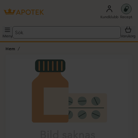
Kundklubb
Recept
Sök
Meny
Varukorg
Hem
Hoppa över Lista
Lista: . Innehåller 1 objekt.