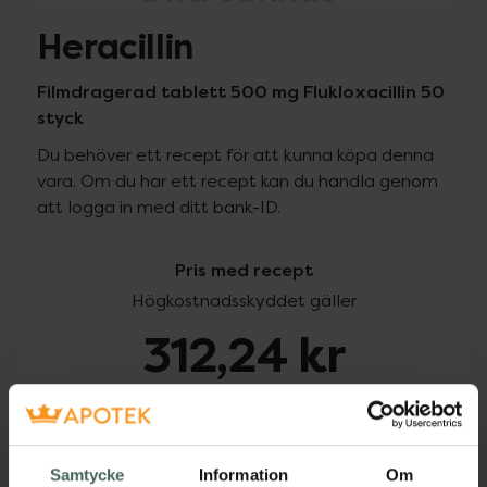
Heracillin
Filmdragerad tablett 500 mg Flukloxacillin 50
styck
Du behöver ett recept för att kunna köpa denna
vara. Om du har ett recept kan du handla genom
att logga in med ditt bank-ID.
Pris med recept
Högkostnadsskyddet gäller
312,24 kr
I apotek:
312,24 kr
Köp via ditt recept
Samtycke
Information
Om