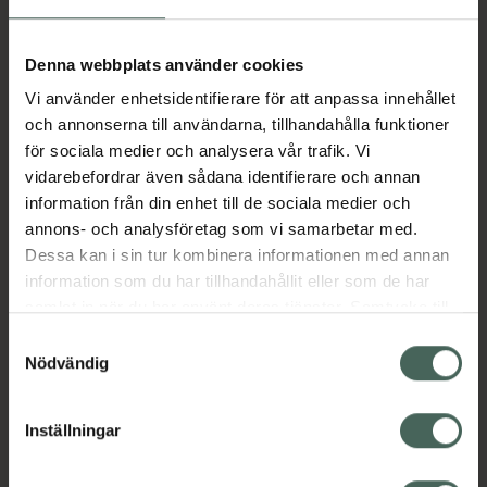
Aktuella erbjudanden
Denna webbplats använder cookies
Vi använder enhetsidentifierare för att anpassa innehållet
Beskrivning
Dölj
och annonserna till användarna, tillhandahålla funktioner
för sociala medier och analysera vår trafik. Vi
vidarebefordrar även sådana identifierare och annan
Läs alltid bipacksedeln innan
information från din enhet till de sociala medier och
användning.
annons- och analysföretag som vi samarbetar med.
Dessa kan i sin tur kombinera informationen med annan
EAN:
07046264142929
information som du har tillhandahållit eller som de har
samlat in när du har använt deras tjänster. Samtycke till
cookies är frivilligt och du kan när som helst ändra eller
Bipacksedel från FASS
Visa
Samtyckesval
återkalla ditt samtycke via webbplatsens
Nödvändig
cookieinställningar. Ett återkallat samtycke påverkar inte
lagligheten av behandling som skett innan återkallelsen.
Inställningar