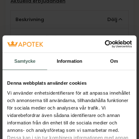
Aktuella erbjudanden
Beskrivning
Dölj
Heeler är en ?hälkopp som dämpar generell
hälsmärta hos barn samt dämpar hälsmärta
vid hälsporre och hälinflammation hos vuxna.
Hälkoppen kan användas både för behandling
Samtycke
Information
Om
av hälsmärta och i förebyggande syfte.
Passar de flesta skor och gör vardagen
bekvämare och enklare. Hälkoppen Heeler är
Denna webbplats använder cookies
framtagen av Barnortopediskt Centrum och
Vi använder enhetsidentifierare för att anpassa innehållet
Dr. Lennart Sandberg. Den bygger på lång och
och annonserna till användarna, tillhandahålla funktioner
ingående medicinsk erfarenhet. Produkten är
för sociala medier och analysera vår trafik. Vi
medicinskt optimalt utformad med en hög
vidarebefordrar även sådana identifierare och annan
användarvänlighet och kvalitet.
information från din enhet till de sociala medier och
Jämförpris
409 kr
/
st
annons- och analysföretag som vi samarbetar med.
Dessa kan i sin tur kombinera informationen med annan