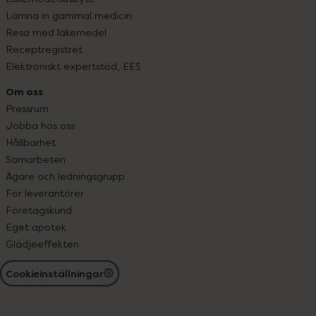
Lämna in gammal medicin
Resa med läkemedel
Receptregistret
Elektroniskt expertstöd, EES
Om oss
Pressrum
Jobba hos oss
Hållbarhet
Samarbeten
Ägare och ledningsgrupp
För leverantörer
Företagskund
Eget apotek
Glädjeeffekten
Cookieinställningar