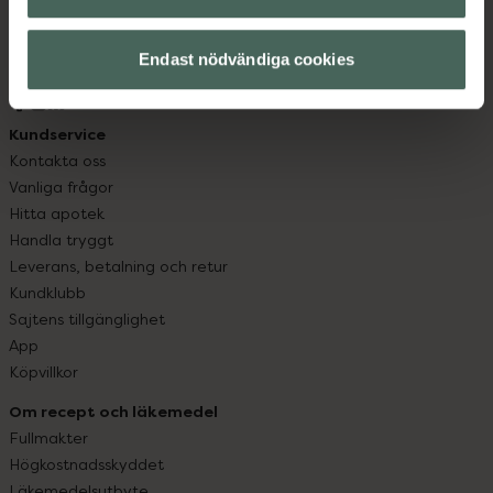
datorn. Oavsett vem du är så är det vårt uppdrag att
hjälpa just dig att må lite bättre. Välkommen att prata
Endast nödvändiga cookies
med oss.
Kundservice
Kontakta oss
Vanliga frågor
Hitta apotek
Handla tryggt
Leverans, betalning och retur
Kundklubb
Sajtens tillgänglighet
App
Köpvillkor
Om recept och läkemedel
Fullmakter
Högkostnadsskyddet
Läkemedelsutbyte