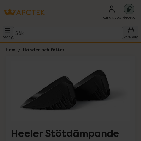
Kundklubb
Recept
Sök
Meny
Varukorg
Hem
Händer och fötter
Hoppa över Lista
Lista: . Innehåller 2 objekt.
Heeler Stötdämpande