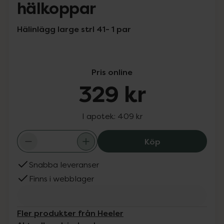
hälkoppar
Hälinlägg large strl 41- 1 par
Pris online
329 kr
I apotek:
409 kr
Heeler Stötdäm
Köp
Snabba leveranser
Finns i webblager
Fler produkter från Heeler