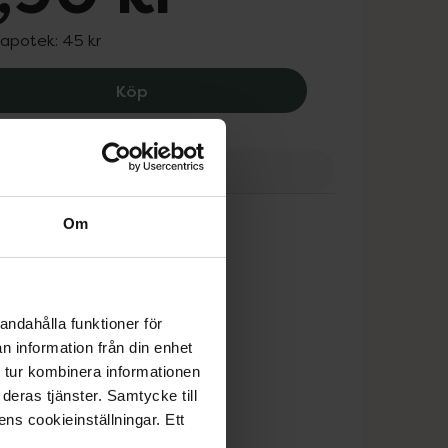
 apotek:
45 kr
Haga Eyewear Glasögonlänk, 34.9 kr
Köp
ranser
Finns i webblager
Om
andahålla funktioner för
n information från din enhet
 tur kombinera informationen
deras tjänster. Samtycke till
ens cookieinställningar. Ett