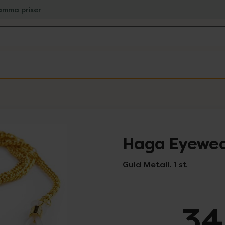
amma priser
Haga Eyewea
Guld Metall. 1 st
34