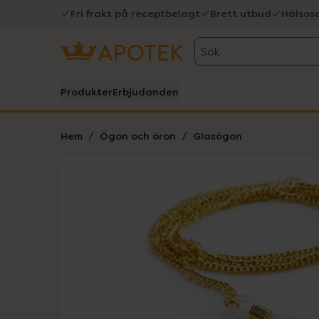
Fri frakt på receptbelagt
Brett utbud
Hälsos
Sök
Produkter
Erbjudanden
Hem
Ögon och öron
Glasögon
Hoppa över Lista
Lista: . Innehåller 1 objekt.