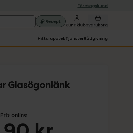
Företagskund
Recept
Kundklubb
Varukorg
Hitta apotek
Tjänster
Rådgivning
r Glasögonlänk
Pris online
,90 kr