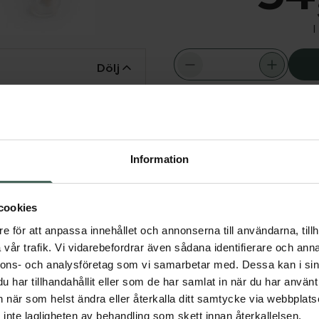
I
Dölj
Snabba leve
gonen i vid behov.
Aktuella erbjudanden
Information
cookies
e för att anpassa innehållet och annonserna till användarna, tillh
vår trafik. Vi vidarebefordrar även sådana identifierare och anna
Visa
nnons- och analysföretag som vi samarbetar med. Dessa kan i sin
har tillhandahållit eller som de har samlat in när du har använt 
Visa
an när som helst ändra eller återkalla ditt samtycke via webbplats
inte lagligheten av behandling som skett innan återkallelsen.