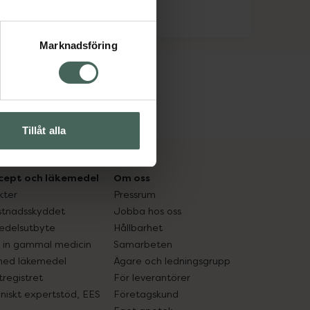
Marknadsföring
Tillåt alla
cept och läkemedel
Om oss
kter
Pressrum
tnadsskyddet
Jobba hos oss
edelsutbyte
Hållbarhet
in gammal medicin
Samarbeten
med läkemedel
Ägare och ledningsgrupp
registret
För leverantörer
oniskt expertstöd, EES
Företagskund