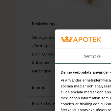
Beskrivning
Glasögonlänk i guld metall att fästa glasö
Jämförpris
45 kr
/
st
EAN:
07318836215929
Samtycke
Kategorier:
Glasögon
Denna webbplats använder 
Vi använder enhetsidentifierar
sociala medier och analysera 
Innehåll
till de sociala medier och a
med annan information som du 
Instruktioner
cookies är frivilligt och du k
återkallat samtycke påverkar 