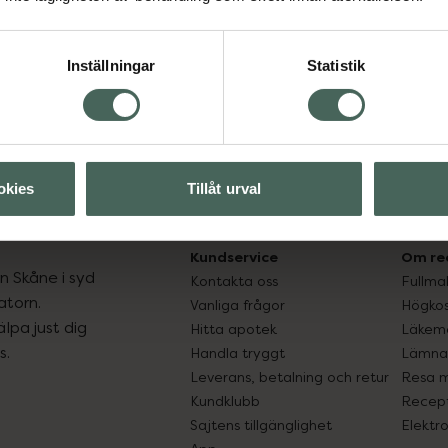
Inställningar
Statistik
okies
Tillåt urval
Kundservice
Om re
ån Skåne i syd
Kontakta oss
Fullma
atorn.
Vanliga frågor
Högkos
lpa just dig
Hitta apotek
Läkem
s.
Handla tryggt
Lämna 
Leverans, betalning och retur
Resa 
Kundklubb
Recept
Sajtens tillgänglighet
Elektr