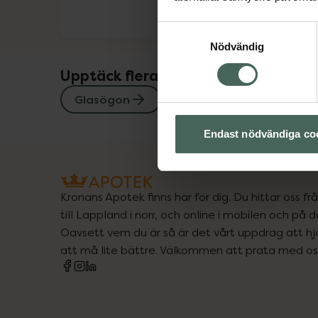
Samtyckesval
Nödvändig
Upptäck flera produkter inom
Glasögon
Endast nödvändiga co
Kronans Apotek finns här för dig. Du hittar oss fr
till Lappland i norr, och online i mobilen och på d
Oavsett vem du är så är det vårt uppdrag att hjä
att må lite bättre. Välkommen att prata med os