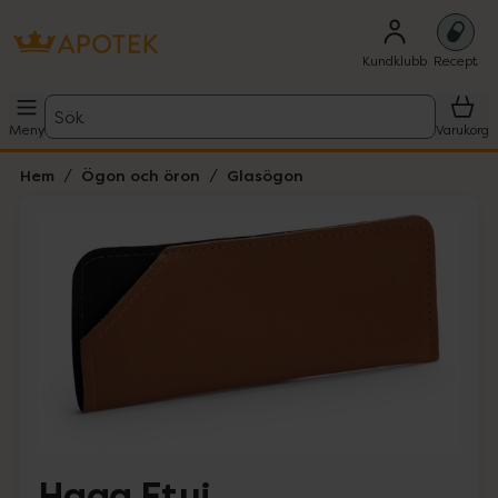
Kundklubb
Recept
Sök
Meny
Varukorg
Hem
Ögon och öron
Glasögon
Hoppa över Lista
Lista: . Innehåller 1 objekt.
Haga Etui