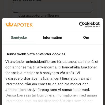
villkoren
Jag accepterar
Spara
Samtycke
Information
Om
Aktuella erbjudanden
Beskrivning
Dölj
Denna webbplats använder cookies
Vi använder enhetsidentifierare för att anpassa innehållet
Fodral brunt litet mjukt att förvara mindre
och annonserna till användarna, tillhandahålla funktioner
glasögon i.
för sociala medier och analysera vår trafik. Vi
vidarebefordrar även sådana identifierare och annan
Jämförpris
35 kr
/
st
information från din enhet till de sociala medier och
EAN:
07318836514282
annons- och analysföretag som vi samarbetar med.
Dessa kan i sin tur kombinera informationen med annan
Kategorier:
information som du har tillhandahållit eller som de har
Glasögon