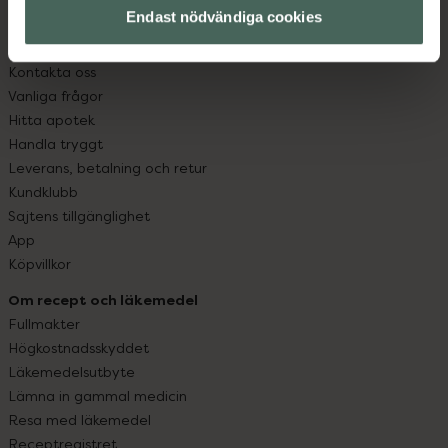
Endast nödvändiga cookies
Kundservice
Kontakta oss
Vanliga frågor
Hitta apotek
Handla tryggt
Leverans, betalning och retur
Kundklubb
Sajtens tillgänglighet
App
Köpvillkor
Om recept och läkemedel
Fullmakter
Högkostnadsskyddet
Läkemedelsutbyte
Lämna in gammal medicin
Resa med läkemedel
Receptregistret