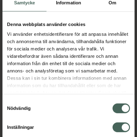
Köp via ditt recept
Samtycke
Information
Om
Denna webbplats använder cookies
Aktuella erbjudanden
Vi använder enhetsidentifierare för att anpassa innehållet
och annonserna till användarna, tillhandahålla funktioner
Beskrivning
Dölj
för sociala medier och analysera vår trafik. Vi
vidarebefordrar även sådana identifierare och annan
information från din enhet till de sociala medier och
Läs alltid bipacksedeln innan
annons- och analysföretag som vi samarbetar med.
användning.
Dessa kan i sin tur kombinera informationen med annan
EAN:
07046264178508
information som du har tillhandahållit eller som de har
samlat in när du har använt deras tjänster. Samtycke till
cookies är frivilligt och du kan när som helst ändra eller
Samtyckesval
återkalla ditt samtycke via webbplatsens
Nödvändig
Bipacksedel från FASS
Visa
cookieinställningar. Ett återkallat samtycke påverkar inte
lagligheten av behandling som skett innan återkallelsen.
Inställningar