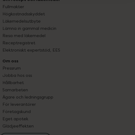
Fullmakter
Högkostnadsskyddet
Läkemedelsutbyte
Lämna in gammal medicin
Resa med läkemedel
Receptregistret
Elektroniskt expertstöd, EES
Om oss
Pressrum
Jobba hos oss
Hållbarhet
Samarbeten
Ägare och ledningsgrupp
För leverantörer
Företagskund
Eget apotek
Glädjeeffekten