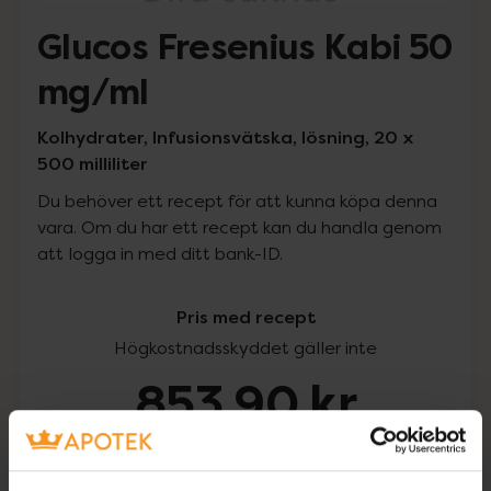
Glucos Fresenius Kabi 50
mg/ml
Kolhydrater, Infusionsvätska, lösning, 20 x
500 milliliter
Du behöver ett recept för att kunna köpa denna
vara. Om du har ett recept kan du handla genom
att logga in med ditt bank-ID.
Pris med recept
Högkostnadsskyddet gäller inte
853,90 kr
I apotek:
853,90 kr