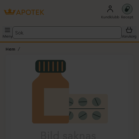
Kundklubb
Recept
Sök
Meny
Varukorg
Hem
Hoppa över Lista
Lista: . Innehåller 1 objekt.